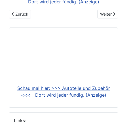
Dort wird jeder fündig. (Anzeige)
Vorheriger Beitrag: 2025-07-09: Neue Lösungen ab Werk für d
Nächster Beit
Zurück
Weiter
Schau mal hier: >>> Autoteile und Zubehör
<<< - Dort wird jeder fündig. (Anzeige)
Links: