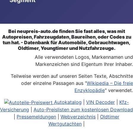
Bei neupreis-auto.de finden Sie fast alles, was mit
Autopreisen, Fahrzeugdaten, Baureihen, oder Codes zu
tun hat. - Datenbank für Automobile, Gebrauchtwagen,
Oldtimer, Youngtimer und Nutzfahrzeuge.
Alle verwendeten Logos, Markennamen und
Markenzeichen sind Eigentum Ihrer Inhaber.
Teilweise werden auf unseren Seiten Texte, Abschnitte
oder einzelne Passagen aus "
Wikipedia – Die freie
Enzyklopädie
" verwendet.
Autokatalog
|
VIN Decoder
|
Kfz-
Versicherung
|
Auto-Preislisten zum kostenlosen Download
|
Pressemeldungen
|
Webverzeichnis
|
Oldtimer
Wertgutachten
|