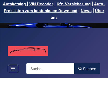
Autokatalog
|
VIN Decoder
|
Kfz-Versicherung
|
Auto-
Preislisten zum kostenlosen Download
|
News
|
Über
uns
Suchen
Suchen