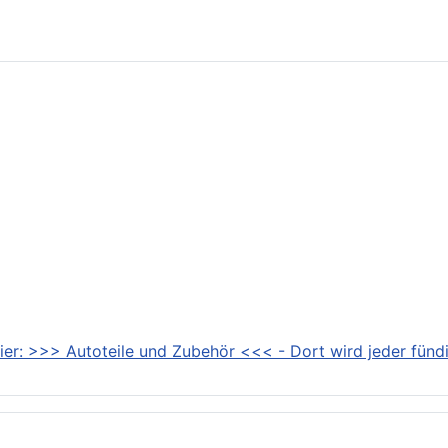
-AMG CLA 45 S 4MATIC+ ab sofort bestellbar
ier: >>> Autoteile und Zubehör <<< - Dort wird jeder fündi