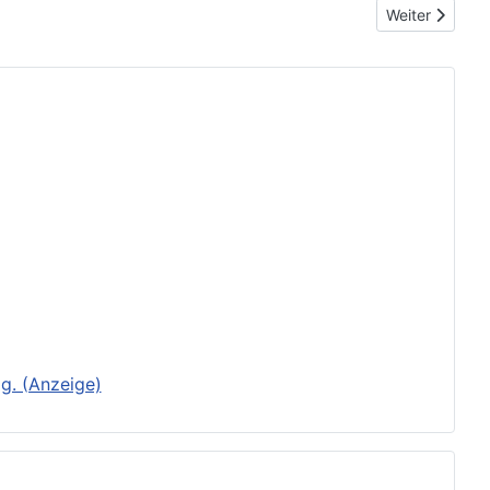
Nächster Beit
Weiter
g. (Anzeige)