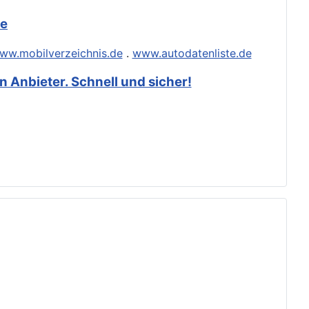
de
ww.mobilverzeichnis.de
.
www.autodatenliste.de
 Anbieter. Schnell und sicher!