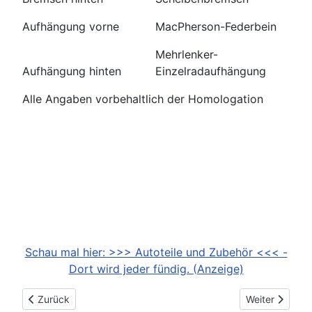
Aufhängung vorne
MacPherson-Federbein
Mehrlenker-
Aufhängung hinten
Einzelradaufhängung
Alle Angaben vorbehaltlich der Homologation
Schau mal hier: >>> Autoteile und Zubehör <<< -
Dort wird jeder fündig. (Anzeige)
Vorheriger Beitrag: 2024-09-11: Der neue Opel Grandland: „G
Nächster Beitr
Zurück
Weiter