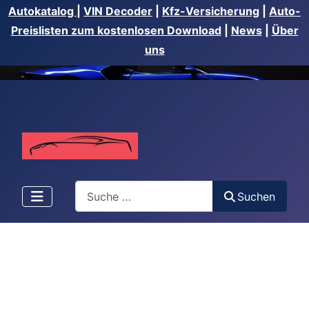
Autokatalog
|
VIN Decoder
|
Kfz-Versicherung
|
Auto-
Preislisten zum kostenlosen Download
|
News
|
Über
uns
Suchen
Suchen