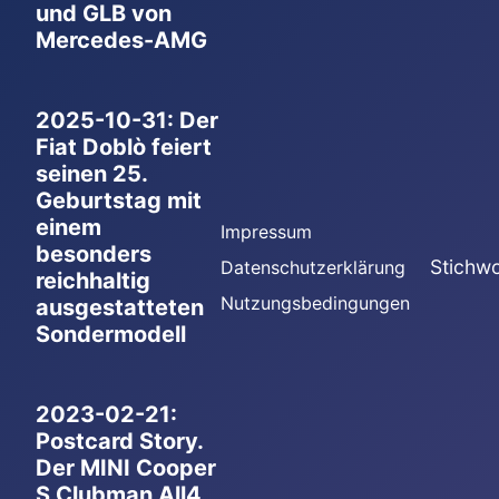
und GLB von
Mercedes-AMG
2025-10-31: Der
Fiat Doblò feiert
seinen 25.
Geburtstag mit
einem
Impressum
besonders
Stichwo
Datenschutzerklärung
reichhaltig
Nutzungsbedingungen
ausgestatteten
Sondermodell
2023-02-21:
Postcard Story.
Der MINI Cooper
S Clubman All4