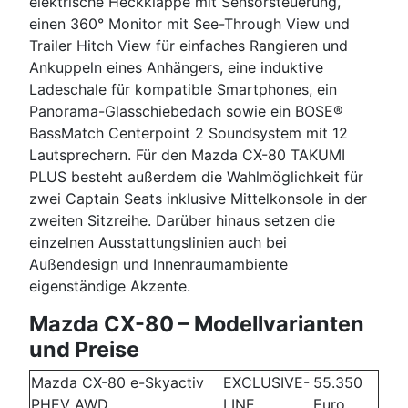
elektrische Heckklappe mit Sensorsteuerung,
einen 360° Monitor mit See-Through View und
Trailer Hitch View für einfaches Rangieren und
Ankuppeln eines Anhängers, eine induktive
Ladeschale für kompatible Smartphones, ein
Panorama-Glasschiebedach sowie ein BOSE®
BassMatch Centerpoint 2 Soundsystem mit 12
Lautsprechern. Für den Mazda CX-80 TAKUMI
PLUS besteht außerdem die Wahlmöglichkeit für
zwei Captain Seats inklusive Mittelkonsole in der
zweiten Sitzreihe. Darüber hinaus setzen die
einzelnen Ausstattungslinien auch bei
Außendesign und Innenraumambiente
eigenständige Akzente.
Mazda CX-80 – Modellvarianten
und Preise
Mazda CX-80 e-Skyactiv
EXCLUSIVE-
55.350
PHEV AWD
LINE
Euro