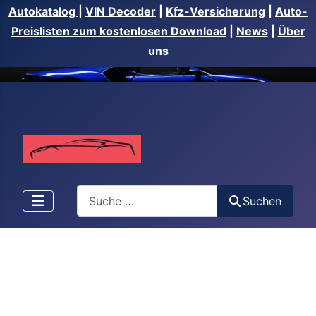
Autokatalog
|
VIN Decoder
|
Kfz-Versicherung
|
Auto-
Preislisten zum kostenlosen Download
|
News
|
Über
uns
Suchen
Suchen