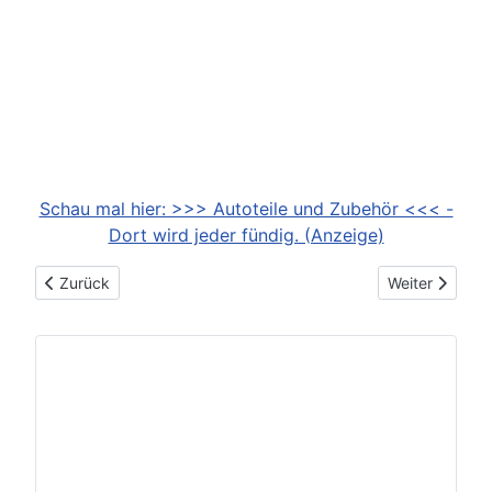
Schau mal hier: >>> Autoteile und Zubehör <<< -
Dort wird jeder fündig. (Anzeige)
Vorheriger Beitrag: 2024-05-10: Frische Farben und noch indi
Nächster Beit
Zurück
Weiter