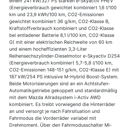
einem 241 kW/327 PS starken e-Skyactiv PHEV
(Energieverbrauch gewichtet kombiniert 1,6 l/100
km und 23,9 kWh/100 km, CO2-Emissionen
gewichtet kombiniert 36 g/km, CO2-Klasse B,
Kraftstoffverbrauch kombiniert und CO2-Klasse
bei entladener Batterie 8,1 l/100 km, CO2-Klasse
G) mit einer elektrischen Reichweite von 60 km
und einem hocheffizienten 3,3-Liter
Reihensechszylinder-Dieselmotor e-Skyactiv D254
(Energieverbrauch kombiniert 5,7-5,8 l/100 km,
CO2-Emissionen 148-151 g/km, CO2-Klasse E) mit
187 kW/254 PS inklusive M-Hybrid Boost-System.
Beide Motorisierungen sind an ein Achtstufen-
Automatikgetriebe gekoppelt und standardmäßig
mit dem Mazda Allradsystem i-Activ AWD
kombiniert. Es treibt vorwiegend die Hinterräder
an und versorgt je nach Fahrsituation und
Fahrmodus die Vorderräder variabel mit
Drehmoment. Über den Fahrmodusschalter Mi-