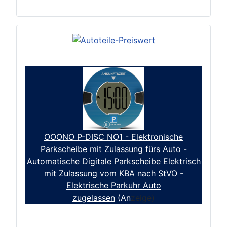
OOONO P-DISC NO1 - Elektronische
Parkscheibe mit Zulassung fürs Auto -
Automatische Digitale Parkscheibe Elektrisch
mit Zulassung vom KBA nach StVO -
Elektrische Parkuhr Auto
zugelassen
(An
zeige)