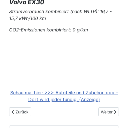
Volvo EX30
Stromverbrauch kombiniert (nach WLTP): 16,7 -
15,7 kWh/100 km
CO2-Emissionen kombiniert: 0 g/km
Schau mal hier: >>> Autoteile und Zubehör <<< -
Dort wird jeder fündig. (Anzeige)
Vorheriger Beitrag: 2023-06-07: RAM bringt den RAM 1500 3.
Nächster Beitr
Zurück
Weiter