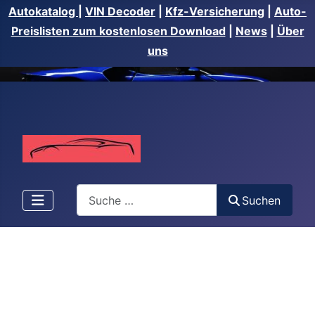
Autokatalog
|
VIN Decoder
|
Kfz-Versicherung
|
Auto-
Preislisten zum kostenlosen Download
|
News
|
Über
uns
Suchen
Suchen