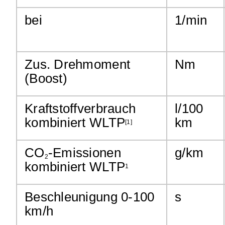
bei
1/min
Zus. Drehmoment
Nm
(Boost)
Kraftstoffverbrauch
l/100
kombiniert WLTP
km
[1]
CO
-Emissionen
g/km
2
kombiniert WLTP
1
Beschleunigung 0-100
s
km/h