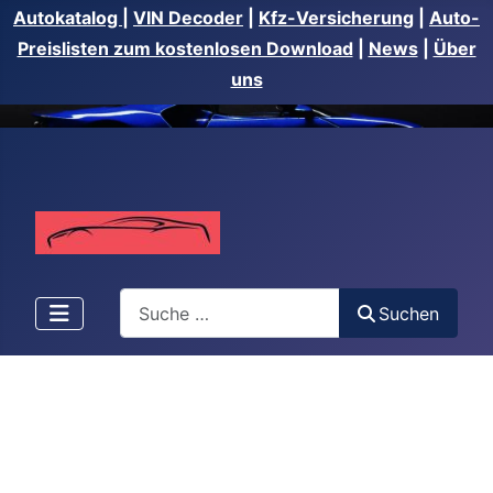
Autokatalog
|
VIN Decoder
|
Kfz-Versicherung
|
Auto-
Preislisten zum kostenlosen Download
|
News
|
Über
uns
Suchen
Suchen