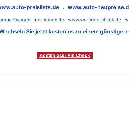
ww.auto-preisliste.de
.
www.auto-neupreise.
rauchtwagen-information.de
.
www.vin-code-check.de
.
w
Wechseln Sie jetzt kostenlos zu einem günstigeren
Kostenloser Vin Check