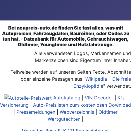
Bei neupreis-auto.de finden Sie fast alles, was mit
Autopreisen, Fahrzeugdaten, Baureihen, oder Codes zu
tun hat. - Datenbank für Automobile, Gebrauchtwagen,
Oldtimer, Youngtimer und Nutzfahrzeuge.
Alle verwendeten Logos, Markennamen und
Markenzeichen sind Eigentum Ihrer Inhaber.
Teilweise werden auf unseren Seiten Texte, Abschnitte
oder einzelne Passagen aus "
Wikipedia – Die freie
Enzyklopädie
" verwendet.
Autokatalog
|
VIN Decoder
|
Kfz-
Versicherung
|
Auto-Preislisten zum kostenlosen Download
|
Pressemeldungen
|
Webverzeichnis
|
Oldtimer
Wertgutachten
|
Mercedes-Benz SLK 171 Serviceintervall