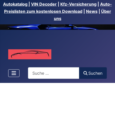
Autokatalog
|
VIN Decoder
|
Kfz-Versicherung
|
Auto-
Preislisten zum kostenlosen Download
|
News
|
Über
uns
Suchen
Suchen