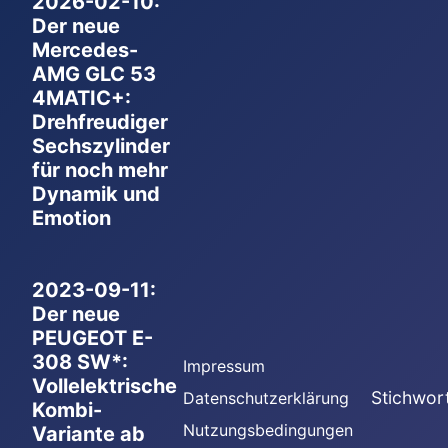
2026-02-10:
Der neue
Mercedes-
AMG GLC 53
4MATIC+:
Drehfreudiger
Sechszylinder
für noch mehr
Dynamik und
Emotion
2023-09-11:
Der neue
PEUGEOT E-
308 SW*:
Impressum
Vollelektrische
Stichwor
Datenschutzerklärung
Kombi-
Nutzungsbedingungen
Variante ab