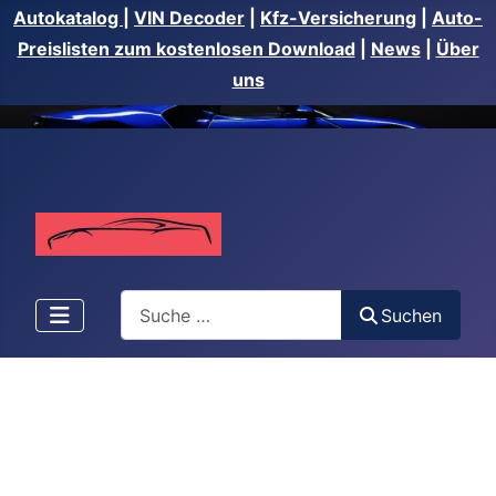
Autokatalog
|
VIN Decoder
|
Kfz-Versicherung
|
Auto-
Preislisten zum kostenlosen Download
|
News
|
Über
uns
Suchen
Suchen