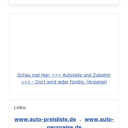
Schau mal hier: >>> Autoteile und Zubehör
<<< - Dort wird jeder fündig. (Anzeige)
Links:
www.auto-preisliste.de
.
www.auto-
neupreise.de