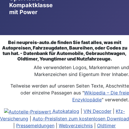
Kompaktklasse
mit Power
Bei neupreis-auto.de finden Sie fast alles, was mit
Autopreisen, Fahrzeugdaten, Baureihen, oder Codes zu
tun hat. - Datenbank für Automobile, Gebrauchtwagen,
Oldtimer, Youngtimer und Nutzfahrzeuge.
Alle verwendeten Logos, Markennamen und
Markenzeichen sind Eigentum Ihrer Inhaber.
Teilweise werden auf unseren Seiten Texte, Abschnitte
oder einzelne Passagen aus "
Wikipedia – Die freie
Enzyklopädie
" verwendet.
Autokatalog
|
VIN Decoder
|
Kfz-
Versicherung
|
Auto-Preislisten zum kostenlosen Download
|
Pressemeldungen
|
Webverzeichnis
|
Oldtimer