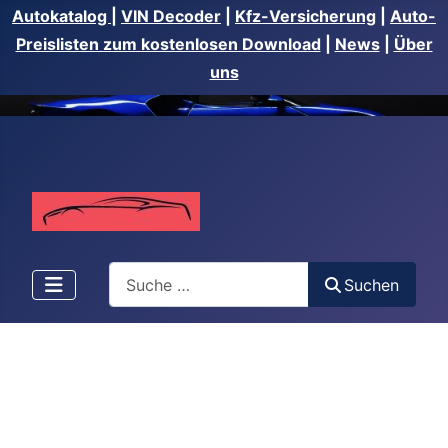
Autokatalog
|
VIN Decoder
|
Kfz-Versicherung
|
Auto-
Preislisten zum kostenlosen Download
|
News
|
Über
uns
Suchen
Suchen