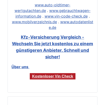
www.auto-oldtimer-
wertgutachten.de
.
www.gebrauchtwagen-
information.de
.
www.vin-code-check.de
.
www.mobilverzeichnis.de
.
www.autodatenlist
e.de
Kfz-Versicherung Vergleich -
Wechseln Sie jetzt kostenlos zu einem
günstigeren Anbieter. Schnell und
sicher!
Über uns
Kostenloser Vin Check