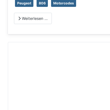
Peugeot
806
Motorcodes
Weiterlesen …