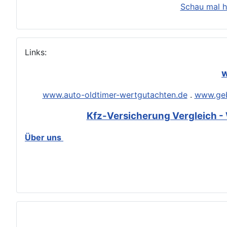
Schau mal h
Links:
w
www.auto-oldtimer-wertgutachten.de
.
www.geb
Kfz-Versicherung Vergleich - 
Über uns