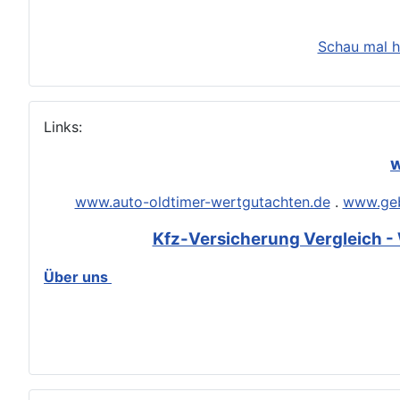
Schau mal h
Links:
w
www.auto-oldtimer-wertgutachten.de
.
www.geb
Kfz-Versicherung Vergleich - 
Über uns