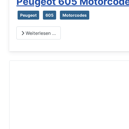
Peugeot 605 Motorcode
Peugeot
605
Motorcodes
Weiterlesen …