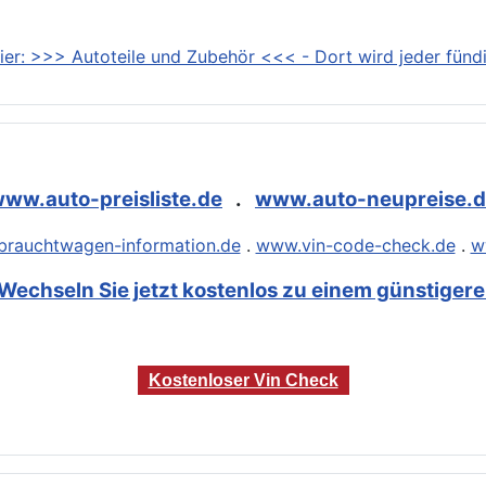
ier: >>> Autoteile und Zubehör <<< - Dort wird jeder fündi
ww.auto-preisliste.de
.
www.auto-neupreise.
rauchtwagen-information.de
.
www.vin-code-check.de
.
w
Wechseln Sie jetzt kostenlos zu einem günstigeren
Kostenloser Vin Check