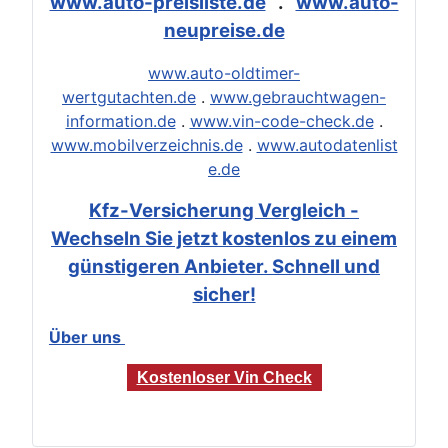
www.auto-preisliste.de
.
www.auto-
neupreise.de
www.auto-oldtimer-
wertgutachten.de
.
www.gebrauchtwagen-
information.de
.
www.vin-code-check.de
.
www.mobilverzeichnis.de
.
www.autodatenlist
e.de
Kfz-Versicherung Vergleich -
Wechseln Sie jetzt kostenlos zu einem
günstigeren Anbieter. Schnell und
sicher!
Über uns
Kostenloser Vin Check