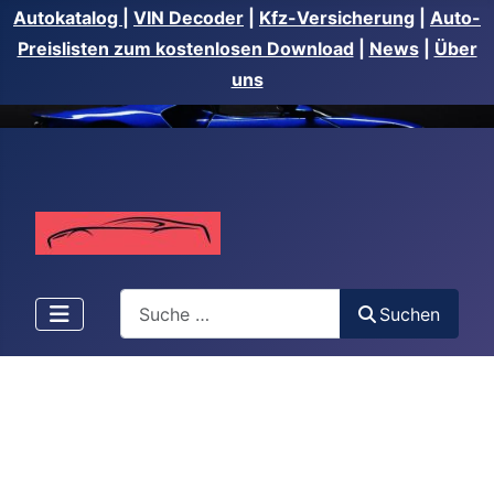
Autokatalog
|
VIN Decoder
|
Kfz-Versicherung
|
Auto-
Preislisten zum kostenlosen Download
|
News
|
Über
uns
Suchen
Suchen