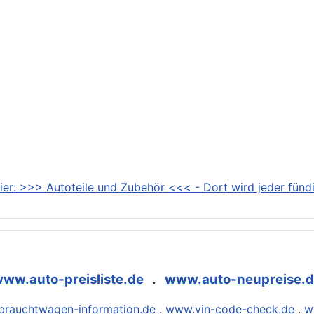
ier: >>> Autoteile und Zubehör <<< - Dort wird jeder fündi
ww.auto-preisliste.de
.
www.auto-neupreise.
rauchtwagen-information.de
.
www.vin-code-check.de
.
w