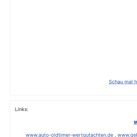
Schau mal h
Links:
w
www.auto-oldtimer-wertgutachten.de
.
www.geb