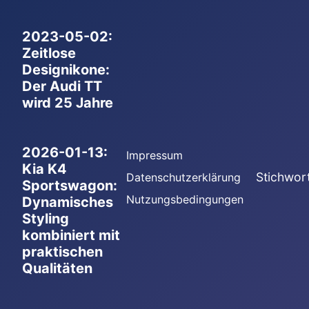
2023-05-02:
Zeitlose
Designikone:
Der Audi TT
wird 25 Jahre
2026-01-13:
Impressum
Kia K4
Stichwor
Datenschutzerklärung
Sportswagon:
Nutzungsbedingungen
Dynamisches
Styling
kombiniert mit
praktischen
Qualitäten