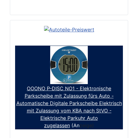
OOONO P-DISC NO1 - Elektronische
Parkscheibe mit Zulassung fürs Auto -
Automatische Digitale Parkscheibe Elektrisch
mit Zulassung vom KBA nach StVO -
Elektrische Parkuhr Auto
zugelassen
(An
zeige)