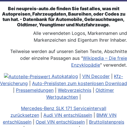
Bei neupreis-auto.de finden Sie fast alles, was mit
Autopreisen, Fahrzeugdaten, Baureihen, oder Codes zu
tun hat. - Datenbank für Automobile, Gebrauchtwagen,
Oldtimer, Youngtimer und Nutzfahrzeuge.
Alle verwendeten Logos, Markennamen und
Markenzeichen sind Eigentum Ihrer Inhaber.
Teilweise werden auf unseren Seiten Texte, Abschnitte
oder einzelne Passagen aus "
Wikipedia – Die freie
Enzyklopädie
" verwendet.
Autokatalog
|
VIN Decoder
|
Kfz-
Versicherung
|
Auto-Preislisten zum kostenlosen Download
|
Pressemeldungen
|
Webverzeichnis
|
Oldtimer
Wertgutachten
|
Mercedes-Benz SLK 171 Serviceintervall
zurücksetzen
|
Audi VIN entschlüsseln
|
BMW VIN
entschlüsseln
|
Opel VIN entschlüsseln
|
Bruttolistenpreis