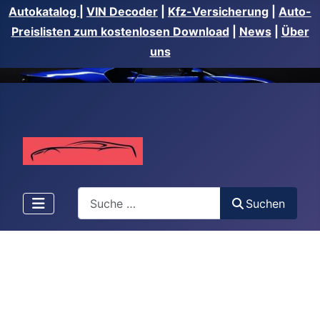
Autokatalog
|
VIN Decoder
|
Kfz-Versicherung
|
Auto-
Preislisten zum kostenlosen Download
|
News
|
Über
uns
Suchen
Suchen