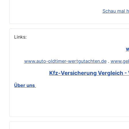
Schau mal h
Links:
w
www.auto-oldtimer-wertgutachten.de
.
www.geb
Kfz-Versicherung Vergleich - 
Über uns