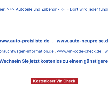
ier: >>> Autoteile und Zubehör <<< - Dort wird jeder fündi
ww.auto-preisliste.de
.
www.auto-neupreise.
rauchtwagen-information.de
.
www.vin-code-check.de
.
w
Wechseln Sie jetzt kostenlos zu einem günstigeren
Kostenloser Vin Check