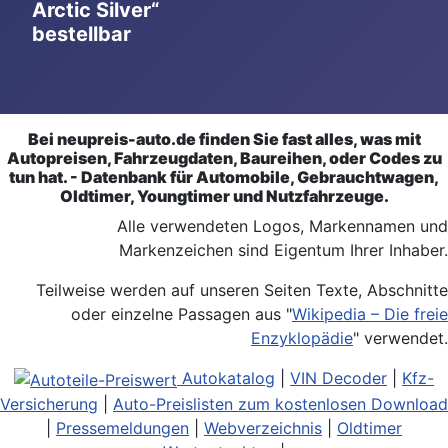
Arctic Silver“
bestellbar
Bei neupreis-auto.de finden Sie fast alles, was mit
Autopreisen, Fahrzeugdaten, Baureihen, oder Codes zu
tun hat. - Datenbank für Automobile, Gebrauchtwagen,
Oldtimer, Youngtimer und Nutzfahrzeuge.
Alle verwendeten Logos, Markennamen und
Markenzeichen sind Eigentum Ihrer Inhaber.
Teilweise werden auf unseren Seiten Texte, Abschnitte
oder einzelne Passagen aus "
Wikipedia – Die freie
Enzyklopädie
" verwendet.
Autokatalog
|
VIN Decoder
|
Kfz-
Versicherung
|
Auto-Preislisten zum kostenlosen Download
|
Pressemeldungen
|
Webverzeichnis
|
Oldtimer