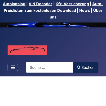
Autokatalog
|
VIN Decoder
|
Kfz-Versicherung
|
Auto-
Preislisten zum kostenlosen Download
|
News
|
Über
uns
Suchen
Suchen