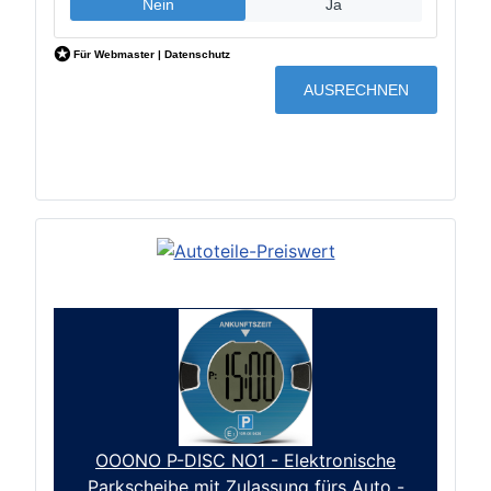
OOONO P-DISC NO1 - Elektronische
Parkscheibe mit Zulassung fürs Auto -