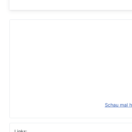
Schau mal h
Links: