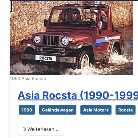
1990 Asia Rocsta
Asia Rocsta (1990-199
1990
Geländewagen
Asia Motors
Rocsta
Weiterlesen …