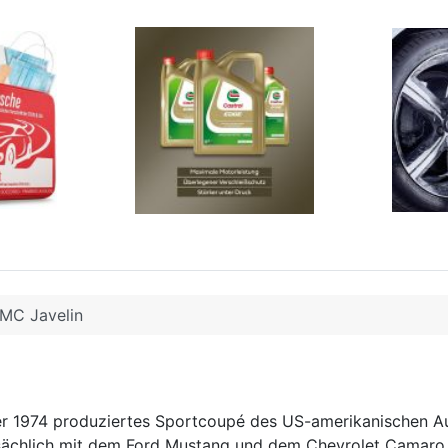
MC Javelin
1974 produziertes Sportcoupé des US-amerikanischen Auto
ächlich mit dem Ford Mustang und dem Chevrolet Camaro. 