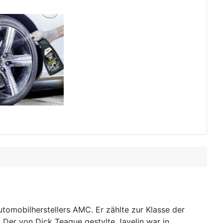
mobilherstellers AMC. Er zählte zur Klasse der
Der von Dick Teague gestylte Javelin war in