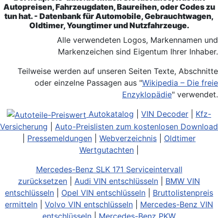
Autopreisen, Fahrzeugdaten, Baureihen, oder Codes zu
tun hat. - Datenbank für Automobile, Gebrauchtwagen,
Oldtimer, Youngtimer und Nutzfahrzeuge.
Alle verwendeten Logos, Markennamen und
Markenzeichen sind Eigentum Ihrer Inhaber.
Teilweise werden auf unseren Seiten Texte, Abschnitte
oder einzelne Passagen aus "
Wikipedia – Die freie
Enzyklopädie
" verwendet.
Autokatalog
|
VIN Decoder
|
Kfz-
Versicherung
|
Auto-Preislisten zum kostenlosen Download
|
Pressemeldungen
|
Webverzeichnis
|
Oldtimer
Wertgutachten
|
Mercedes-Benz SLK 171 Serviceintervall
zurücksetzen
|
Audi VIN entschlüsseln
|
BMW VIN
entschlüsseln
|
Opel VIN entschlüsseln
|
Bruttolistenpreis
ermitteln
|
Volvo VIN entschlüsseln
|
Mercedes-Benz VIN
entschlüsseln
|
Mercedes-Benz PKW