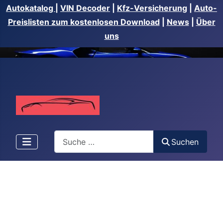
Autokatalog
|
VIN Decoder
|
Kfz-Versicherung
|
Auto-
Preislisten zum kostenlosen Download
|
News
|
Über
uns
Suchen
Suchen