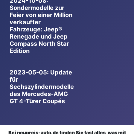
2024-10-08:
Sondermodelle zur
Feier von einer Million
verkaufter
Fahrzeuge: Jeep®
Renegade und Jeep
Compass North Star
Edition
2023-05-05: Update
für
Sechszylindermodelle
des Mercedes-AMG
GT 4-Türer Coupés
Bei neupreis-auto.de finden Sie fast alles, was mit