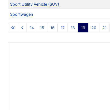
Sport Utility Vehicle (SUV)
Sportwagen
Beiträge
14
15
16
17
18
19
20
21