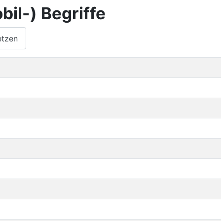
il-) Begriffe
etzen