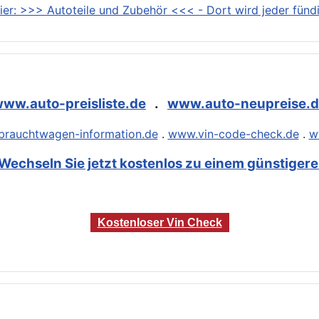
ier: >>> Autoteile und Zubehör <<< - Dort wird jeder fündi
ww.auto-preisliste.de
.
www.auto-neupreise.
rauchtwagen-information.de
.
www.vin-code-check.de
.
w
Wechseln Sie jetzt kostenlos zu einem günstigeren
Kostenloser Vin Check