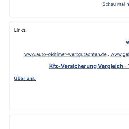
Schau mal h
Links:
w
www.auto-oldtimer-wertgutachten.de
.
www.geb
Kfz-Versicherung Vergleich - 
Über uns