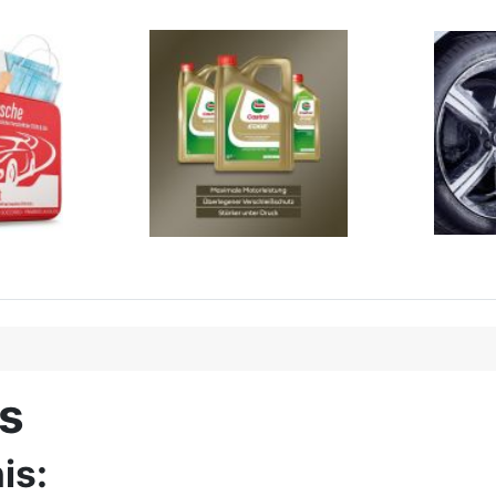
is
is: