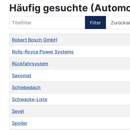
Häufig gesuchte (Automob
Titelfilter
Filter
Zurücks
Titel
Robert Bosch GmbH
Rolls-Royce Power Systems
Rückfahrsystem
Saxomat
Schiebedach
Schwacke-Liste
Sevel
Spoiler