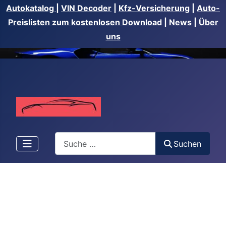
Autokatalog
|
VIN Decoder
|
Kfz-Versicherung
|
Auto-
Preislisten zum kostenlosen Download
|
News
|
Über
uns
Suchen
Suchen