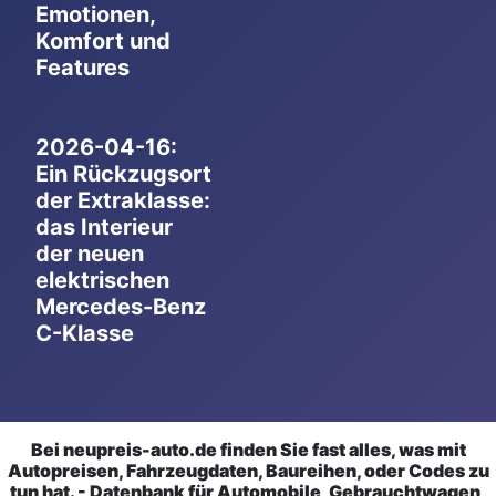
Emotionen,
Komfort und
Features
2026-04-16:
Ein Rückzugsort
der Extraklasse:
das Interieur
der neuen
elektrischen
Mercedes-Benz
C-Klasse
Bei neupreis-auto.de finden Sie fast alles, was mit
Autopreisen, Fahrzeugdaten, Baureihen, oder Codes zu
tun hat. - Datenbank für Automobile, Gebrauchtwagen,