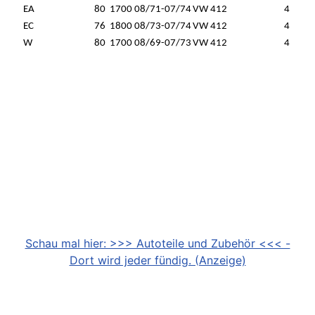
EA
80
1700
08/71-07/74
VW 412
4
EC
76
1800
08/73-07/74
VW 412
4
W
80
1700
08/69-07/73
VW 412
4
Schau mal hier: >>> Autoteile und Zubehör <<< -
Dort wird jeder fündig. (Anzeige)