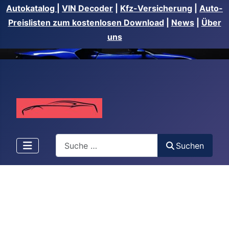
Autokatalog
|
VIN Decoder
|
Kfz-Versicherung
|
Auto-
Preislisten zum kostenlosen Download
|
News
|
Über
uns
Suchen
Suchen