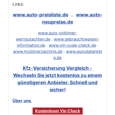
Links:
www.auto-preisliste.de
.
www.auto-
neupreise.de
www.auto-oldtimer-
wertgutachten.de
.
www.gebrauchtwagen-
information.de
.
www.vin-code-check.de
.
www.mobilverzeichnis.de
.
www.autodatenlist
e.de
Kfz-Versicherung Vergleich -
Wechseln Sie jetzt kostenlos zu einem
günstigeren Anbieter. Schnell und
sicher!
Über uns
Kostenloser Vin Check