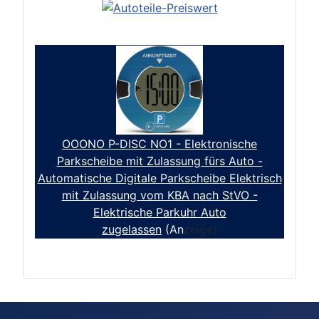
OOONO P-DISC NO1 - Elektronische
Parkscheibe mit Zulassung fürs Auto -
Automatische Digitale Parkscheibe Elektrisch
mit Zulassung vom KBA nach StVO -
Elektrische Parkuhr Auto
zugelassen
(An
zeige)