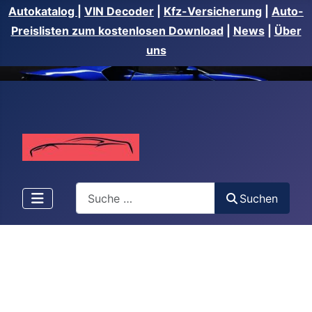
Autokatalog
|
VIN Decoder
|
Kfz-Versicherung
|
Auto-
Preislisten zum kostenlosen Download
|
News
|
Über
uns
Suchen
Suchen