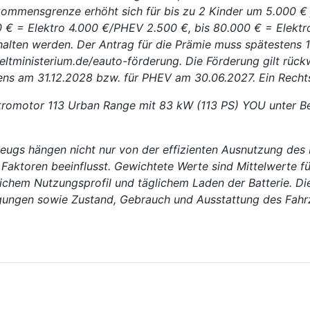
kommensgrenze erhöht sich für bis zu 2 Kinder um 5.000 €
 € = Elektro 4.000 €/PHEV 2.500 €, bis 80.000 € = Elektr
lten werden. Der Antrag für die Prämie muss spätestens 1
ltministerium.de/eauto-förderung. Die Förderung gilt rück
tens am 31.12.2028 bzw. für PHEV am 30.06.2027. Ein Recht
ektromotor 113 Urban Range mit 83 kW (113 PS) YOU unter B
eugs hängen nicht nur von der effizienten Ausnutzung des
Faktoren beeinflusst. Gewichtete Werte sind Mittelwerte f
ichem Nutzungsprofil und täglichem Laden der Batterie. Die
ngungen sowie Zustand, Gebrauch und Ausstattung des Fahrz
 Opel macht die neue E-Auto-Förderung noch attraktiver