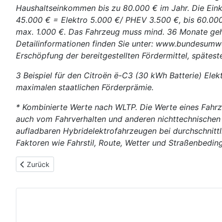
Haushaltseinkommen bis zu 80.000 € im Jahr. Die Ein
45.000 € = Elektro 5.000 €/ PHEV 3.500 €, bis 60.000
max. 1.000 €. Das Fahrzeug muss mind. 36 Monate geha
Detailinformationen finden Sie unter: www.bundesumwe
Erschöpfung der bereitgestellten Fördermittel, spätes
3 Beispiel für den Citroën ë-C3 (30 kWh Batterie) El
maximalen staatlichen Förderprämie.
* Kombinierte Werte nach WLTP. Die Werte eines Fahrz
auch vom Fahrverhalten und anderen nichttechnischen 
aufladbaren Hybridelektrofahrzeugen bei durchschnittl
Faktoren wie Fahrstil, Route, Wetter und Straßenbedi
Vorheriger Beitrag: 2026-01-19: Deutschland fährt elektrisch:
Zurück