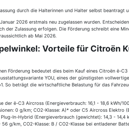
assung durch die Halterinnen und Halter selbst beantragt 
1. Januar 2026 erstmals neu zugelassen wurden. Entscheide
ach der Zulassung erfolgen. Die Förderung schreibt eine M
raussichtlich ab Mai 2026.
elwinkel: Vorteile für Citroën
ichen Förderung bedeutet dies beim Kauf eines Citroën ë-C3
usstattungsvariante YOU, eines der günstigsten vollwertig
1. So beträgt die wirtschaftliche Belastung für das Fahrze
ise der ë-C3 Aircross (Energieverbrauch: 16,1 - 18,6 kWh/
ionen: 0 g/km; CO2-Klasse: A)* oder C5 Aircross Elektro (
Plug-In-Hybrid (Energieverbrauch (gewichtet): 14,3 - 14,4 
- 56 g/km, CO2-Klasse: B / CO2-Klasse bei entladener Batter