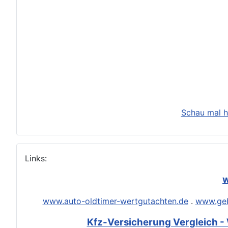
Schau mal h
Links:
w
www.auto-oldtimer-wertgutachten.de
.
www.geb
Kfz-Versicherung Vergleich - 