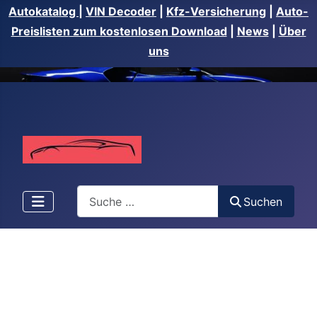
Autokatalog
|
VIN Decoder
|
Kfz-Versicherung
|
Auto-
Preislisten zum kostenlosen Download
|
News
|
Über
uns
Suchen
Suchen