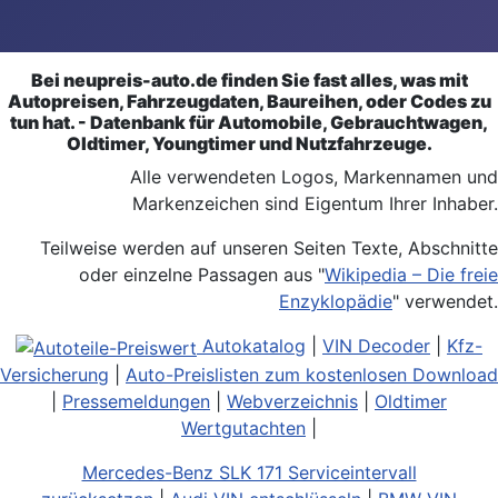
Bei neupreis-auto.de finden Sie fast alles, was mit
Autopreisen, Fahrzeugdaten, Baureihen, oder Codes zu
tun hat. - Datenbank für Automobile, Gebrauchtwagen,
Oldtimer, Youngtimer und Nutzfahrzeuge.
Alle verwendeten Logos, Markennamen und
Markenzeichen sind Eigentum Ihrer Inhaber.
Teilweise werden auf unseren Seiten Texte, Abschnitte
oder einzelne Passagen aus "
Wikipedia – Die freie
Enzyklopädie
" verwendet.
Autokatalog
|
VIN Decoder
|
Kfz-
Versicherung
|
Auto-Preislisten zum kostenlosen Download
|
Pressemeldungen
|
Webverzeichnis
|
Oldtimer
Wertgutachten
|
Mercedes-Benz SLK 171 Serviceintervall