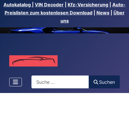
Autokatalog
|
VIN Decoder
|
Kfz-Versicherung
|
Auto-
Preislisten zum kostenlosen Download
|
News
|
Über
uns
Suchen
Suchen