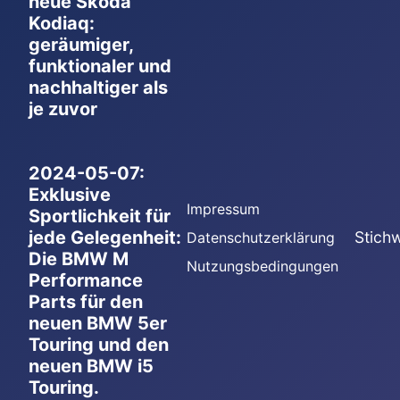
neue Škoda
Kodiaq:
geräumiger,
funktionaler und
nachhaltiger als
je zuvor
2024-05-07:
Exklusive
Impressum
Sportlichkeit für
jede Gelegenheit:
Stich
Datenschutzerklärung
Die BMW M
Nutzungsbedingungen
Performance
Parts für den
neuen BMW 5er
Touring und den
neuen BMW i5
Touring.