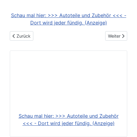
Schau mal hier: >>> Autoteile und Zubehör <<< -
Dort wird jeder fündig. (Anzeige)
Vorheriger Beitrag: 2024-05-06: Lexus UX 300h: Erstarkter Vo
Nächster Beitr
Zurück
Weiter
Schau mal hier: >>> Autoteile und Zubehör
<<< - Dort wird jeder fündig. (Anzeige)