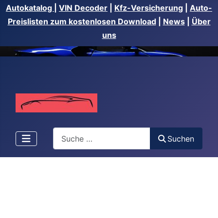
Autokatalog
|
VIN Decoder
|
Kfz-Versicherung
|
Auto-
Preislisten zum kostenlosen Download
|
News
|
Über
uns
Suchen
Suchen