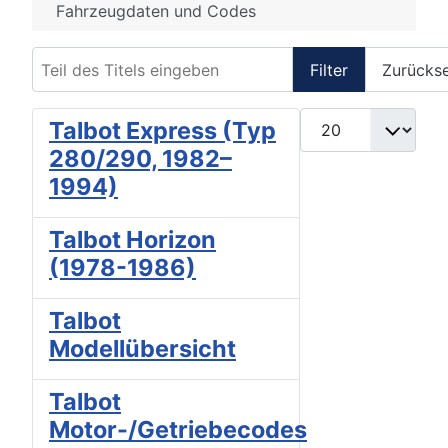
Fahrzeugdaten und Codes
Teil des Titels eingeben
Filter
Zurücks
Anzeige #
Talbot Express (Typ
280/290, 1982–
1994)
Talbot Horizon
(1978-1986)
Talbot
Modellübersicht
Talbot
Motor-/Getriebecodes