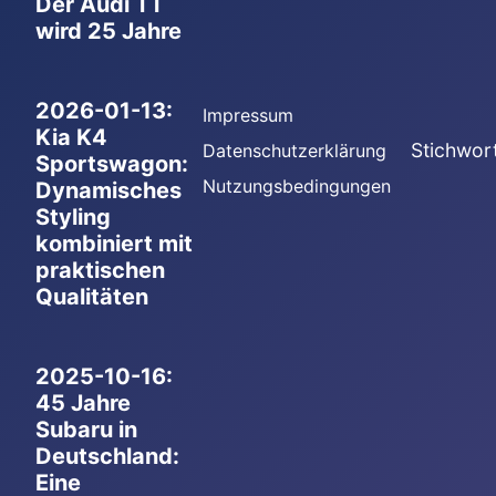
Der Audi TT
wird 25 Jahre
2026-01-13:
Impressum
Kia K4
Stichwor
Datenschutzerklärung
Sportswagon:
Nutzungsbedingungen
Dynamisches
Styling
kombiniert mit
praktischen
Qualitäten
2025-10-16:
45 Jahre
Subaru in
Deutschland:
Eine