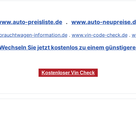
ww.auto-preisliste.de
.
www.auto-neupreise.
rauchtwagen-information.de
.
www.vin-code-check.de
.
w
Wechseln Sie jetzt kostenlos zu einem günstigeren
Kostenloser Vin Check