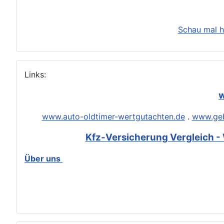
Schau mal h
Links:
w
www.auto-oldtimer-wertgutachten.de
.
www.geb
Kfz-Versicherung Vergleich - 
Über uns