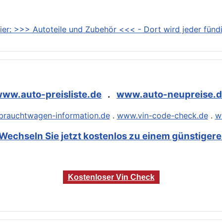
ier: >>> Autoteile und Zubehör <<< - Dort wird jeder fündi
ww.auto-preisliste.de
.
www.auto-neupreise.
rauchtwagen-information.de
.
www.vin-code-check.de
.
w
Wechseln Sie jetzt kostenlos zu einem günstigeren
Kostenloser Vin Check