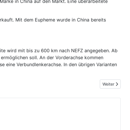
 Marke in China auf den Markt. Eine überarbeitete
erkauft. Mit dem Eupheme wurde in China bereits
eite wird mit bis zu 600 km nach NEFZ angegeben. Ab
e ermöglichen soll. An der Vorderachse kommen
e eine Verbundlenkerachse. In den übrigen Varianten
Nächster Beitr
Weiter