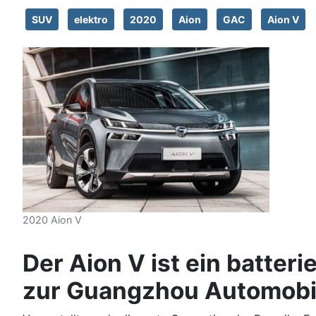
SUV
elektro
2020
Aion
GAC
Aion V
2020 Aion V
Der Aion V ist ein batteri
zur Guangzhou Automobil