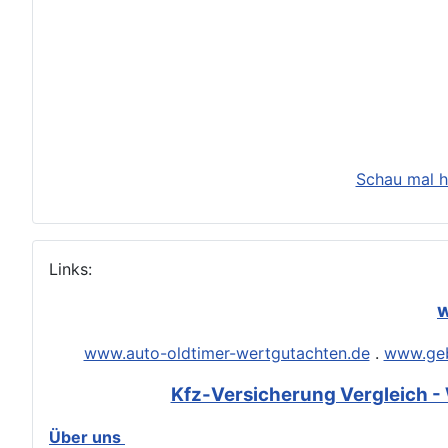
Schau mal h
Links:
w
www.auto-oldtimer-wertgutachten.de
.
www.geb
Kfz-Versicherung Vergleich - 
Über uns