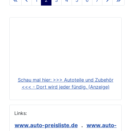
1
2
3
4
5
6
7
Seite 2 von 7
Schau mal hier: >>> Autoteile und Zubehör
<<< - Dort wird jeder fündig. (Anzeige)
Links:
www.auto-preisliste.de
.
www.auto-