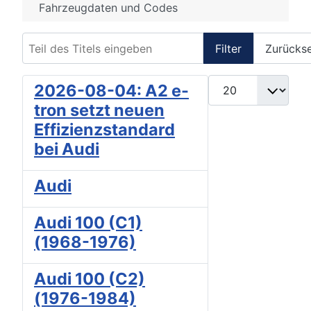
Fahrzeugdaten und Codes
Teil des Titels eingeben
Filter
Zurücks
Anzeige #
2026-08-04: A2 e-
tron setzt neuen
Effizienzstandard
bei Audi
Audi
Audi 100 (C1)
(1968-1976)
Audi 100 (C2)
(1976-1984)