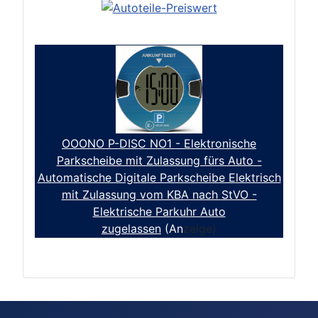
OOONO P-DISC NO1 - Elektronische
Parkscheibe mit Zulassung fürs Auto -
Automatische Digitale Parkscheibe Elektrisch
mit Zulassung vom KBA nach StVO -
Elektrische Parkuhr Auto
zugelassen
(An
zeige)