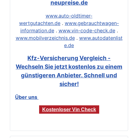
neupreise.de
www.auto-oldtimer-
wertgutachten.de
.
www.gebrauchtwagen-
information.de
.
www.vin-code-check.de
.
www.mobilverzeichnis.de
.
www.autodatenlist
e.de
Kfz-Versicherung Vergleich -
Wechseln Sie jetzt kostenlos zu einem
günstigeren Anbieter. Schnell und
sicher!
Über uns
Kostenloser Vin Check