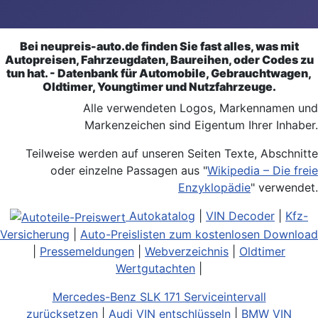
Bei neupreis-auto.de finden Sie fast alles, was mit
Autopreisen, Fahrzeugdaten, Baureihen, oder Codes zu
tun hat. - Datenbank für Automobile, Gebrauchtwagen,
Oldtimer, Youngtimer und Nutzfahrzeuge.
Alle verwendeten Logos, Markennamen und
Markenzeichen sind Eigentum Ihrer Inhaber.
Teilweise werden auf unseren Seiten Texte, Abschnitte
oder einzelne Passagen aus "
Wikipedia – Die freie
Enzyklopädie
" verwendet.
Autokatalog
|
VIN Decoder
|
Kfz-
Versicherung
|
Auto-Preislisten zum kostenlosen Download
|
Pressemeldungen
|
Webverzeichnis
|
Oldtimer
Wertgutachten
|
Mercedes-Benz SLK 171 Serviceintervall
zurücksetzen
|
Audi VIN entschlüsseln
|
BMW VIN