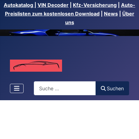
Autokatalog
|
VIN Decoder
|
Kfz-Versicherung
|
Auto-
Preislisten zum kostenlosen Download
|
News
|
Über
uns
Suchen
Suchen