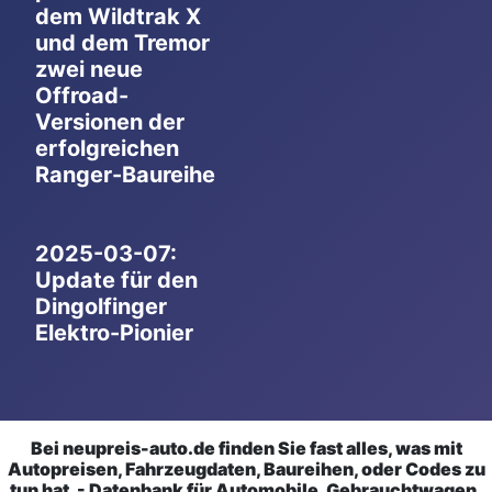
dem Wildtrak X
und dem Tremor
zwei neue
Offroad-
Versionen der
erfolgreichen
Ranger-Baureihe
2025-03-07:
Update für den
Dingolfinger
Elektro-Pionier
Bei neupreis-auto.de finden Sie fast alles, was mit
Autopreisen, Fahrzeugdaten, Baureihen, oder Codes zu
tun hat. - Datenbank für Automobile, Gebrauchtwagen,