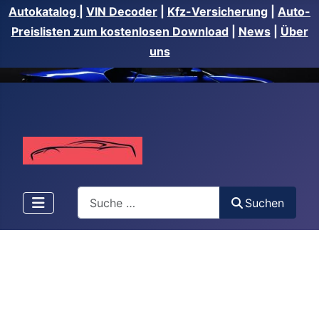
Autokatalog
|
VIN Decoder
|
Kfz-Versicherung
|
Auto-
Preislisten zum kostenlosen Download
|
News
|
Über
uns
Suchen
Suchen