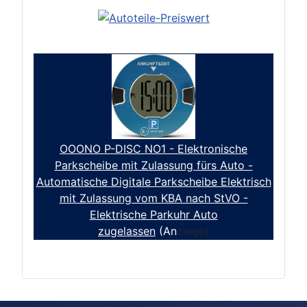
OOONO P-DISC NO1 - Elektronische
Parkscheibe mit Zulassung fürs Auto -
Automatische Digitale Parkscheibe Elektrisch
mit Zulassung vom KBA nach StVO -
Elektrische Parkuhr Auto
zugelassen
(An
zeige)