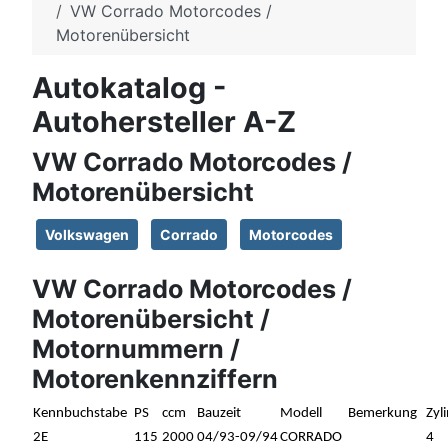
VW Corrado Motorcodes /
Motorenübersicht
Autokatalog -
Autohersteller A-Z
VW Corrado Motorcodes /
Motorenübersicht
Volkswagen
Corrado
Motorcodes
VW Corrado Motorcodes /
Motorenübersicht /
Motornummern /
Motorenkennziffern
Kennbuchstabe
PS
ccm
Bauzeit
Modell
Bemerkung
Zyl
2E
115
2000
04/93-09/94
CORRADO
4