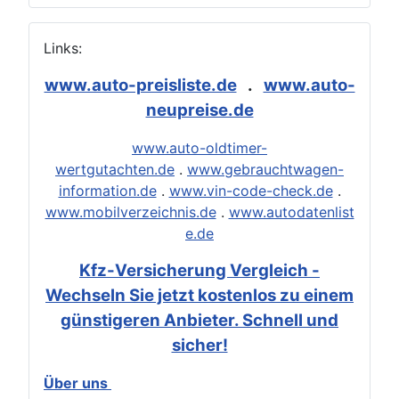
Links:
www.auto-preisliste.de
.
www.auto-
neupreise.de
www.auto-oldtimer-
wertgutachten.de
.
www.gebrauchtwagen-
information.de
.
www.vin-code-check.de
.
www.mobilverzeichnis.de
.
www.autodatenlist
e.de
Kfz-Versicherung Vergleich -
Wechseln Sie jetzt kostenlos zu einem
günstigeren Anbieter. Schnell und
sicher!
Über uns