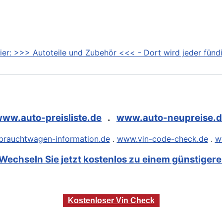
ier: >>> Autoteile und Zubehör <<< - Dort wird jeder fündi
ww.auto-preisliste.de
.
www.auto-neupreise.
rauchtwagen-information.de
.
www.vin-code-check.de
.
w
Wechseln Sie jetzt kostenlos zu einem günstigeren
Kostenloser Vin Check