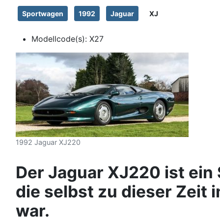
Sportwagen
1992
Jaguar
XJ
Modellcode(s):
X27
1992 Jaguar XJ220
Der Jaguar XJ220 ist ein
die selbst zu dieser Zei
war.