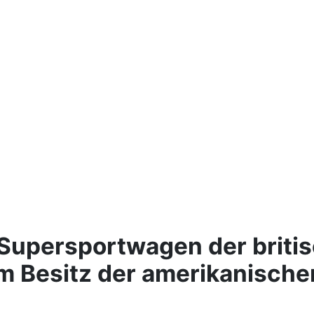
 Supersportwagen der briti
t im Besitz der amerikanisc