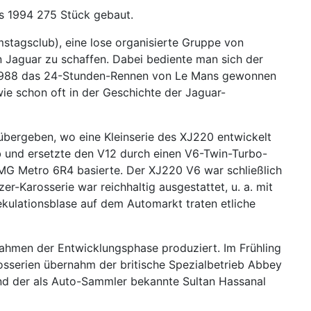
s 1994 275 Stück gebaut.
stagsclub), eine lose organisierte Gruppe von
n Jaguar zu schaffen. Dabei bediente man sich der
r 1988 das 24-Stunden-Rennen von Le Mans gewonnen
ie schon oft in der Geschichte der Jaguar-
bergeben, wo eine Kleinserie des XJ220 entwickelt
eb und ersetzte den V12 durch einen V6-Twin-Turbo-
MG Metro 6R4 basierte. Der XJ220 V6 war schließlich
er-Karosserie war reichhaltig ausgestattet, u. a. mit
ulationsblase auf dem Automarkt traten etliche
Rahmen der Entwicklungsphase produziert. Im Frühling
rosserien übernahm der britische Spezialbetrieb Abbey
und der als Auto-Sammler bekannte Sultan Hassanal