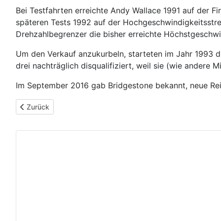
Bei Testfahrten erreichte Andy Wallace 1991 auf der F
späteren Tests 1992 auf der Hochgeschwindigkeitsstre
Drehzahlbegrenzer die bisher erreichte Höchstgeschw
Um den Verkauf anzukurbeln, starteten im Jahr 1993 d
drei nachträglich disqualifiziert, weil sie (wie ander
Im September 2016 gab Bridgestone bekannt, neue Reife
Vorheriger Beitrag: Jaguar XJ (2009-2019)
Zurück