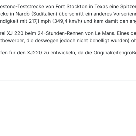
irestone-Teststrecke von Fort Stockton in Texas eine Spitz
cke in Nardò (Süditalien) überschritt ein anderes Vorseri
indigkeit mit 217,1 mph (349,4 km/h) und kam damit den a
rei XJ 220 beim 24-Stunden-Rennen von Le Mans. Eines der 
e Mitbewerber, die deswegen jedoch nicht behelligt wurden) 
n für den XJ220 zu entwickeln, da die Originalreifengröße n