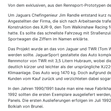
Von dem exklusiven, aus den Rennsport-Prototypen de
Um Jaguars Chefingenieur Jim Randle entstand kurz nac
Angestellten der Firma, die sich nach Arbeitsende tra
Konstruktion des XJR-9, den Tom Walkinshaw Racing 
hatte. Es sollte das schnellste Fahrzeug mit Straßenz
Sportwagen die Ziffern im Namen erklärte.
Das Projekt wurde an das von Jaguar und TWR (Tom Wa
werden sollte. JaguarSport gestaltete das Auto komple
Rennmotor von TWR mit 3,5 Litern Hubraum, wobei die
deutlich kürzer und leichter als der ursprüngliche XJ22
Klimaanlage. Das Auto wog 1470 kg. Doch aufgrund de
Kunden vom Kauf zurück und verzichteten dabei sogar 
In den Jahren 1990/1991 baute man eine neue Fabrikha
1992 sollten die ersten Exemplare ausgeliefert werden
Panels. Die ersten Auslieferungen erfolgen im Juli 19
Bolkiah von Brunei.