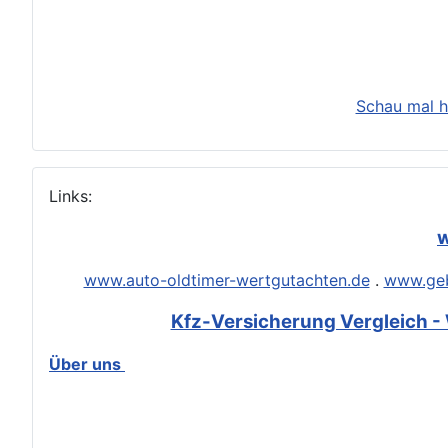
Schau mal h
Links:
w
www.auto-oldtimer-wertgutachten.de
.
www.geb
Kfz-Versicherung Vergleich - 
Über uns