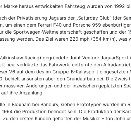
r Marke heraus entwickelten Fahrzeug wurden von 1992 bi
h der Privatisierung Jaguars der „Saturday Club“ (der Sam
fen, um einen dem Ferrari F40 und Porsche 959 ebenbürtige
für die Sportwagen-Weltmeisterschaft geschaffen und de
ulassung werden. Das Ziel waren 220 mph (354 km/h), was w
lkinshaw Racing) gegründete Joint Venture JaguarSport ü
tt neu, verkürzte das Fahrwerk, entfernte den Allradantri
ser V6 auf dem des im Gruppe-B-Rallysport eingesetzten 
0, behielt ansonsten aber den Grundaufbau bei. Die Zweisitz
r massiven Änderungen und der inzwischen geplatzten Spek
auf ihre Anzahlung.
lle in Bloxham bei Banbury, sieben Prototypen wurden im 
, 1994 die Produktion beendet sein. Die Produktion der Ka
92. Zu den ersten Kunden gehörten der Musiker Elton John 