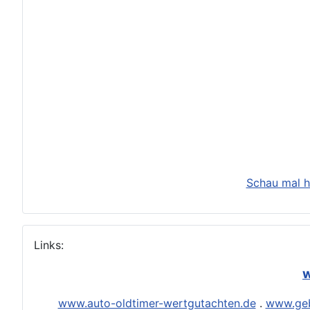
Schau mal h
Links:
w
www.auto-oldtimer-wertgutachten.de
.
www.geb