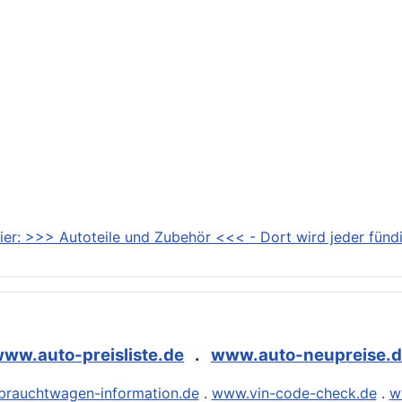
ier: >>> Autoteile und Zubehör <<< - Dort wird jeder fündi
ww.auto-preisliste.de
.
www.auto-neupreise.
rauchtwagen-information.de
.
www.vin-code-check.de
.
w