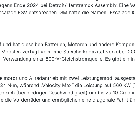
begann Ende 2024 bei Detroit/Hamtramck Assembly. Eine Va
scalade ESV entsprechen. GM hatte die Namen „Escalade IQ
GM und hat dieselben Batterien, Motoren und andere Komp
24 Modulen verfügt über eine Speicherkapazität von über 2
i Verwendung einer 800-V-Gleichstromquelle. Es gibt ein i
elmotor und Allradantrieb mit zwei Leistungsmodi ausgesta
4 N⋅m, während „Velocity Max“ die Leistung auf 560 kW 
 sich (bei niedriger Geschwindigkeit) um bis zu 10 Grad i
wie die Vorderräder und ermöglichen eine diagonale Fahrt