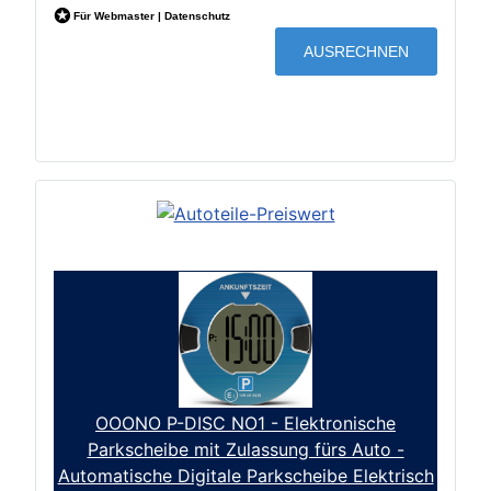
OOONO P-DISC NO1 - Elektronische
Parkscheibe mit Zulassung fürs Auto -
Automatische Digitale Parkscheibe Elektrisch