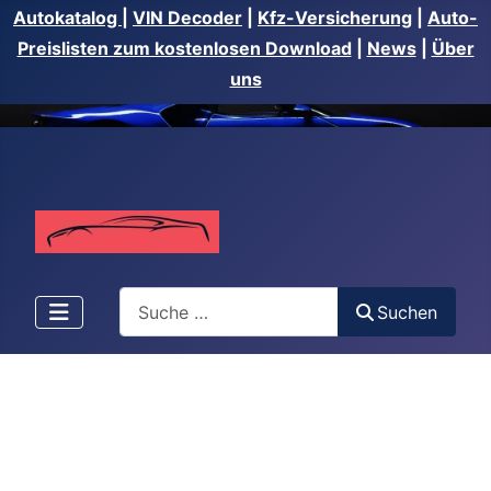
Autokatalog
|
VIN Decoder
|
Kfz-Versicherung
|
Auto-
Preislisten zum kostenlosen Download
|
News
|
Über
uns
Suchen
Suchen