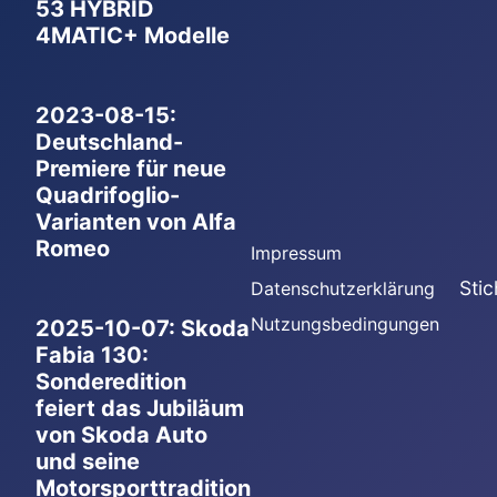
53 HYBRID
4MATIC+ Modelle
2023-08-15:
Deutschland-
Premiere für neue
Quadrifoglio-
Varianten von Alfa
Romeo
Impressum
Sti
Datenschutzerklärung
Nutzungsbedingungen
2025-10-07: Skoda
Fabia 130:
Sonderedition
feiert das Jubiläum
von Skoda Auto
und seine
Motorsporttradition