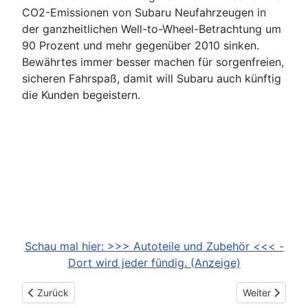
CO2-Emissionen von Subaru Neufahrzeugen in
der ganzheitlichen Well-to-Wheel-Betrachtung um
90 Prozent und mehr gegenüber 2010 sinken.
Bewährtes immer besser machen für sorgenfreien,
sicheren Fahrspaß, damit will Subaru auch künftig
die Kunden begeistern.
Schau mal hier: >>> Autoteile und Zubehör <<< -
Dort wird jeder fündig. (Anzeige)
Vorheriger Beitrag: 2025-10-16: Aktuelle Generation des VW 
Nächster Beitr
Zurück
Weiter