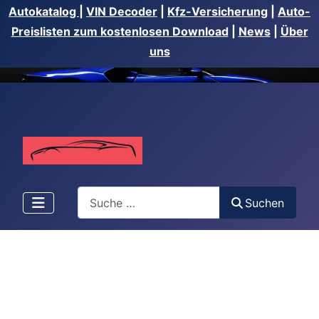
Autokatalog
|
VIN Decoder
|
Kfz-Versicherung
|
Auto-
Preislisten zum kostenlosen Download
|
News
|
Über
uns
Suchen
Suchen