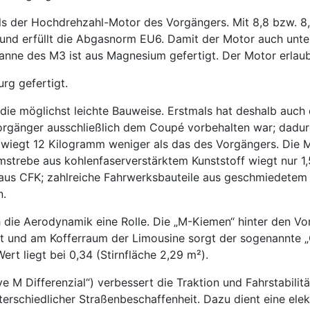
ls der Hochdrehzahl-Motor des Vorgängers. Mit 8,8 bzw. 8,
 und erfüllt die Abgasnorm EU6. Damit der Motor auch unte
anne des M3 ist aus Magnesium gefertigt. Der Motor erlau
rg gefertigt.
die möglichst leichte Bauweise. Erstmals hat deshalb auch 
 Vorgänger ausschließlich dem Coupé vorbehalten war; dad
 wiegt 12 Kilogramm weniger als das des Vorgängers. Die
mstrebe aus kohlenfaserverstärktem Kunststoff wiegt nur 1,
s aus CFK; zahlreiche Fahrwerksbauteile aus geschmiedete
n.
ie Aerodynamik eine Rolle. Die „M-Kiemen“ hinter den Vor
det und am Kofferraum der Limousine sorgt der sogenannte 
rt liegt bei 0,34 (Stirnfläche 2,29 m²).
ive M Differenzial“) verbessert die Traktion und Fahrstabi
terschiedlicher Straßenbeschaffenheit. Dazu dient eine ele