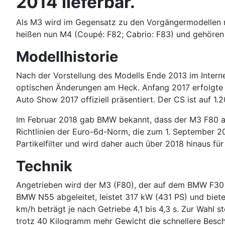
2014 lieferbar.
Als M3 wird im Gegensatz zu den Vorgängermodellen nu
heißen nun M4 (Coupé: F82; Cabrio: F83) und gehören
Modellhistorie
Nach der Vorstellung des Modells Ende 2013 im Internet
optischen Änderungen am Heck. Anfang 2017 erfolgte e
Auto Show 2017 offiziell präsentiert. Der CS ist auf 1.2
Im Februar 2018 gab BMW bekannt, dass der M3 F80 ab 
Richtlinien der Euro-6d-Norm, die zum 1. September 201
Partikelfilter und wird daher auch über 2018 hinaus fü
Technik
Angetrieben wird der M3 (F80), der auf dem BMW F30 b
BMW N55 abgeleitet, leistet 317 kW (431 PS) und bie
km/h beträgt je nach Getriebe 4,1 bis 4,3 s. Zur Wahl
trotz 40 Kilogramm mehr Gewicht die schnellere Besch