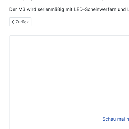
Der M3 wird serienmäßig mit LED-Scheinwerfern und L
Vorheriger Beitrag: BMW M3 (2007-2013)
Zurück
Schau mal h