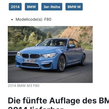
2014
BMW
3er-Reihe
BMW M
Modellcode(s):
F80
2014 BMW M3 F80
Die fünfte Auflage des B