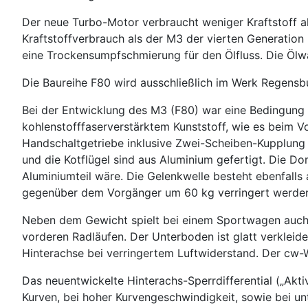
Der neue Turbo-Motor verbraucht weniger Kraftstoff a
Kraftstoffverbrauch als der M3 der vierten Generation
eine Trockensumpfschmierung für den Ölfluss. Die Ölw
Die Baureihe F80 wird ausschließlich im Werk Regensbu
Bei der Entwicklung des M3 (F80) war eine Bedingung 
kohlenstofffaserverstärktem Kunststoff, wie es beim
Handschaltgetriebe inklusive Zwei-Scheiben-Kupplung
und die Kotflügel sind aus Aluminium gefertigt. Die Do
Aluminiumteil wäre. Die Gelenkwelle besteht ebenfall
gegenüber dem Vorgänger um 60 kg verringert werde
Neben dem Gewicht spielt bei einem Sportwagen auch d
vorderen Radläufen. Der Unterboden ist glatt verklei
Hinterachse bei verringertem Luftwiderstand. Der cw-We
Das neuentwickelte Hinterachs-Sperrdifferential („Akt
Kurven, bei hoher Kurvengeschwindigkeit, sowie bei un