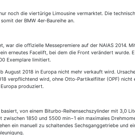
r noch die viertürige Limousine vermarktet. Die technisc
 somit der BMW 4er-Baureihe an.
, war die offizielle Messepremiere auf der NAIAS 2014. Mitt
in erneutes Facelift, bei dem die Front verändert wurde. 
00 Exemplare limitiert.
August 2018 in Europa nicht mehr verkauft wird. Ursache h
8 verpflichtend wird, ohne Otto-Partikelfilter (OPF) nicht
r Europa produziert.
asiert, von einem Biturbo-Reihensechszylinder mit 3,0 Li
tet zwischen 1850 und 5500 min−1 ein maximales Drehmom
 stehen ein manuell zu schaltendes Sechsganggetriebe und 
leunigung.