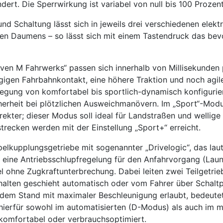
rt. Die Sperrwirkung ist variabel von null bis 100 Prozent
d Schaltung lässt sich in jeweils drei verschiedenen elek
en Daumens – so lässt sich mit einem Tastendruck das bevo
iven M Fahrwerks“ passen sich innerhalb von Millisekund
ngigen Fahrbahnkontakt, eine höhere Traktion und noch agil
legung von komfortabel bis sportlich-dynamisch konfiguri
cherheit bei plötzlichen Ausweichmanövern. Im „Sport“-Mo
ekter; dieser Modus soll ideal für Landstraßen und welli
ecken werden mit der Einstellung „Sport+“ erreicht.
lkupplungsgetriebe mit sogenannter „Drivelogic“, das lau
 eine Antriebsschlupfregelung für den Anfahrvorgang (Lau
 ohne Zugkraftunterbrechung. Dabei leiten zwei Teilgetrie
chalten geschieht automatisch oder vom Fahrer über Schalt
s dem Stand mit maximaler Beschleunigung erlaubt, bedeutet
 hierfür sowohl im automatisierten (D-Modus) als auch im m
komfortabel oder verbrauchsoptimiert.