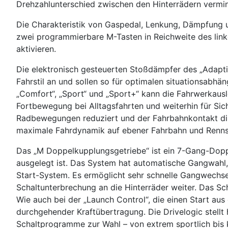
Drehzahlunterschied zwischen den Hinterrädern verminde
Die Charakteristik von Gaspedal, Lenkung, Dämpfung un
zwei programmierbare M-Tasten in Reichweite des link
aktivieren.
Die elektronisch gesteuerten Stoßdämpfer des „Adapt
Fahrstil an und sollen so für optimalen situationsabhä
„Comfort“, „Sport“ und „Sport+“ kann die Fahrwerkaus
Fortbewegung bei Alltagsfahrten und weiterhin für Si
Radbewegungen reduziert und der Fahrbahnkontakt dir
maximale Fahrdynamik auf ebener Fahrbahn und Rennstr
Das „M Doppelkupplungsgetriebe“ ist ein 7-Gang-Doppe
ausgelegt ist. Das System hat automatische Gangwahl,
Start-System. Es ermöglicht sehr schnelle Gangwechsel
Schaltunterbrechung an die Hinterräder weiter. Das S
Wie auch bei der „Launch Control“, die einen Start au
durchgehender Kraftübertragung. Die Drivelogic stellt
Schaltprogramme zur Wahl – von extrem sportlich bis 