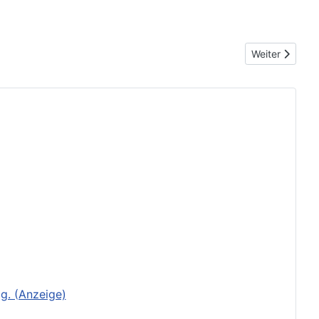
Nächster Beit
Weiter
g. (Anzeige)