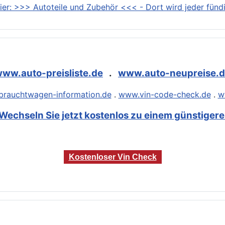
ier: >>> Autoteile und Zubehör <<< - Dort wird jeder fündi
ww.auto-preisliste.de
.
www.auto-neupreise.
rauchtwagen-information.de
.
www.vin-code-check.de
.
w
Wechseln Sie jetzt kostenlos zu einem günstigeren
Kostenloser Vin Check