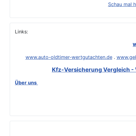
Schau mal h
Links:
w
www.auto-oldtimer-wertgutachten.de
.
www.geb
Kfz-Versicherung Vergleich - 
Über uns