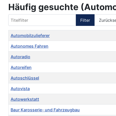
Häufig gesuchte (Automob
Titelfilter
Filter
Zurücks
Titel
Automobilzulieferer
Autonomes Fahren
Autoradio
Autoreifen
Autoschlüssel
Autovista
Autowerkstatt
Baur Karosserie- und Fahrzeugbau