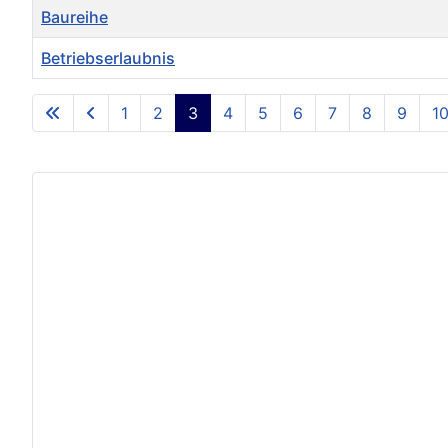
Baureihe
Betriebserlaubnis
Beiträge
1
2
3
4
5
6
7
8
9
1