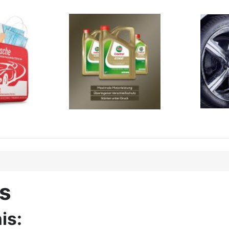
is
is: