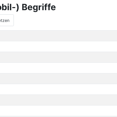
il-) Begriffe
etzen