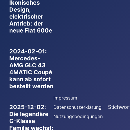
Ikonisches
Design,
elektrischer
Antrieb: der
neue Fiat 600e
2024-02-01:
Mercedes-
AMG GLC 43
4MATIC Coupé
kann ab sofort
bestellt werden
Impressum
2025-12-02:
Stichwor
Datenschutzerklärung
Die legendäre
Nutzungsbedingungen
G-Klasse
Familie wächst: