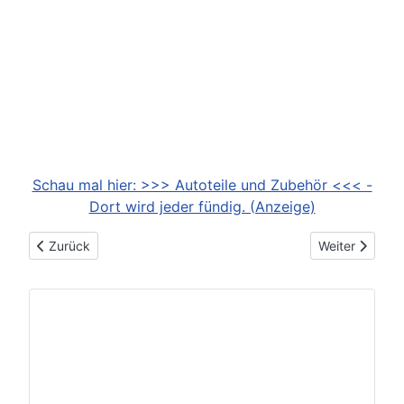
Schau mal hier: >>> Autoteile und Zubehör <<< -
Dort wird jeder fündig. (Anzeige)
Vorheriger Beitrag: Doppelkabine
Nächster Beit
Zurück
Weiter