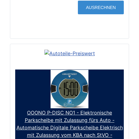
OOONO P-DISC NO1 - Elektronische
Parkscheibe mit Zulassung fürs Auto -
Automatische Digitale Parkscheibe Elektrisch
mit Zulassung vom KBA nach StVO -