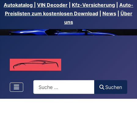
Autokatalog
|
VIN Decoder
|
Kfz-Versicherung
|
Auto-
Preislisten zum kostenlosen Download
|
News
|
Über
uns
Suchen
Suchen