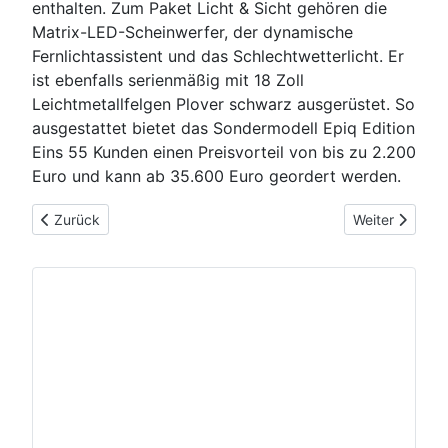
enthalten. Zum Paket Licht & Sicht gehören die
Matrix-LED-Scheinwerfer, der dynamische
Fernlichtassistent und das Schlechtwetterlicht. Er
ist ebenfalls serienmäßig mit 18 Zoll
Leichtmetallfelgen Plover schwarz ausgerüstet. So
ausgestattet bietet das Sondermodell Epiq Edition
Eins 55 Kunden einen Preisvorteil von bis zu 2.200
Euro und kann ab 35.600 Euro geordert werden.
Vorheriger Beitrag: 2026-05-19: Skoda Epiq: das neue vollele
Nächster Beit
Zurück
Weiter