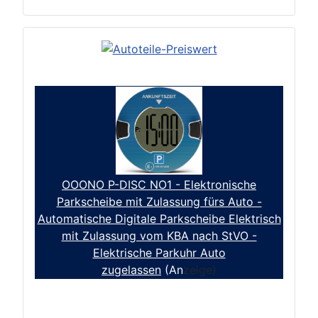
OOONO P-DISC NO1 - Elektronische
Parkscheibe mit Zulassung fürs Auto -
Automatische Digitale Parkscheibe Elektrisch
mit Zulassung vom KBA nach StVO -
Elektrische Parkuhr Auto
zugelassen
(An
zeige)