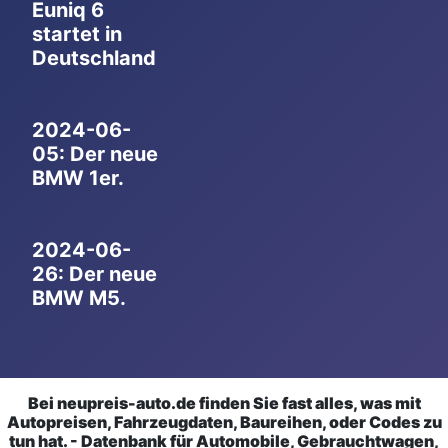
Euniq 6
startet in
Deutschland
2024-06-
05: Der neue
BMW 1er.
2024-06-
26: Der neue
BMW M5.
Bei neupreis-auto.de finden Sie fast alles, was mit
Autopreisen, Fahrzeugdaten, Baureihen, oder Codes zu
tun hat. - Datenbank für Automobile, Gebrauchtwagen,