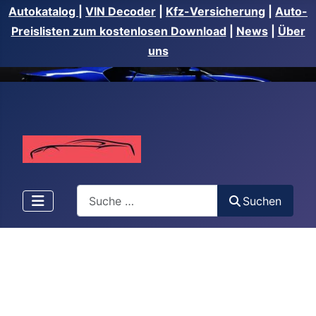
Autokatalog
|
VIN Decoder
|
Kfz-Versicherung
|
Auto-
Preislisten zum kostenlosen Download
|
News
|
Über
uns
Suchen
Suchen