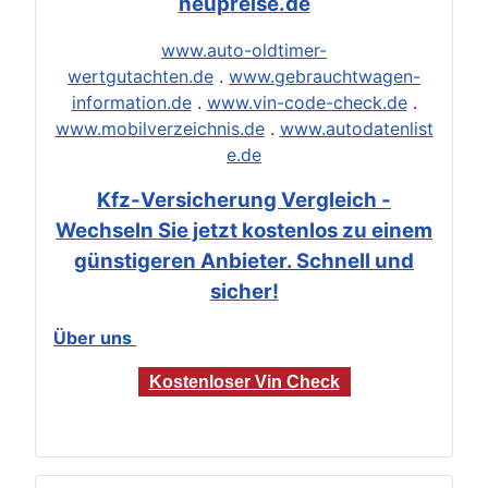
neupreise.de
www.auto-oldtimer-
wertgutachten.de
.
www.gebrauchtwagen-
information.de
.
www.vin-code-check.de
.
www.mobilverzeichnis.de
.
www.autodatenlist
e.de
Kfz-Versicherung Vergleich -
Wechseln Sie jetzt kostenlos zu einem
günstigeren Anbieter. Schnell und
sicher!
Über uns
Kostenloser Vin Check