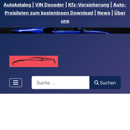
Autokatalog
|
VIN Decoder
|
Kfz-Versicherung
|
Auto-
Preislisten zum kostenlosen Download
|
News
|
Über
uns
Suchen
Suchen