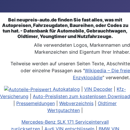
Bei neupreis-auto.de finden Sie fast alles, was mit
Autopreisen, Fahrzeugdaten, Baureihen, oder Codes zu
tun hat. - Datenbank für Automobile, Gebrauchtwagen,
Oldtimer, Youngtimer und Nutzfahrzeuge.
Alle verwendeten Logos, Markennamen und
Markenzeichen sind Eigentum Ihrer Inhaber.
Teilweise werden auf unseren Seiten Texte, Abschnitte
oder einzelne Passagen aus "
Wikipedia – Die freie
Enzyklopädie
" verwendet.
Autokatalog
|
VIN Decoder
|
Kfz-
Versicherung
|
Auto-Preislisten zum kostenlosen Download
|
Pressemeldungen
|
Webverzeichnis
|
Oldtimer
Wertgutachten
|
Mercedes-Benz SLK 171 Serviceintervall
zurücksetzen
|
Audi VIN entschlüsseln
|
BMW VIN