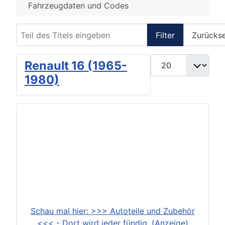
Fahrzeugdaten und Codes
Teil des Titels eingeben
Filter
Zurücks
Anzeige #
Renault 16 (1965-
1980)
Schau mal hier: >>> Autoteile und Zubehör
<<< - Dort wird jeder fündig. (Anzeige)