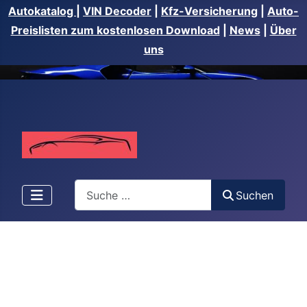
Autokatalog
|
VIN Decoder
|
Kfz-Versicherung
|
Auto-
Preislisten zum kostenlosen Download
|
News
|
Über
uns
Suchen
Suchen