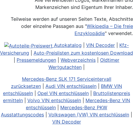
Alle verwendeten Logos, Markennamen und
Markenzeichen sind Eigentum Ihrer Inhaber.
Teilweise werden auf unseren Seiten Texte, Abschnitte
oder einzelne Passagen aus "
Wikipedia – Die freie
Enzyklopädie
" verwendet.
Autokatalog
|
VIN Decoder
|
Kfz-
Versicherung
|
Auto-Preislisten zum kostenlosen Download
|
Pressemeldungen
|
Webverzeichnis
|
Oldtimer
Wertgutachten
|
Mercedes-Benz SLK 171 Serviceintervall
zurücksetzen
|
Audi VIN entschlüsseln
|
BMW VIN
entschlüsseln
|
Opel VIN entschlüsseln
|
Bruttolistenpreis
ermitteln
|
Volvo VIN entschlüsseln
|
Mercedes-Benz VIN
entschlüsseln
|
Mercedes-Benz PKW
Ausstattungscodes
|
Volkswagen (VW) VIN entschlüsseln
|
VIN Decoder