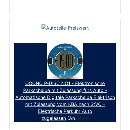
OOONO P-DISC NO1 - Elektronische
Parkscheibe mit Zulassung fürs Auto -
Automatische Digitale Parkscheibe Elektrisch
mit Zulassung vom KBA nach StVO -
Elektrische Parkuhr Auto
zugelassen
(An
zeige)