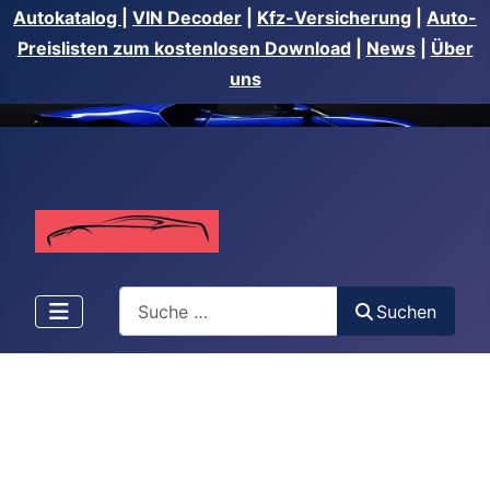
Autokatalog
|
VIN Decoder
|
Kfz-Versicherung
|
Auto-
Preislisten zum kostenlosen Download
|
News
|
Über
uns
Suchen
Suchen