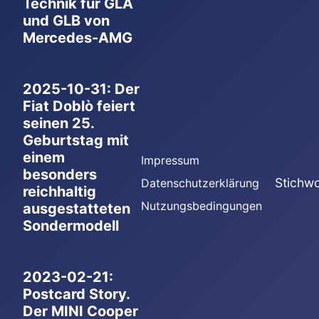
Technik für GLA
und GLB von
Mercedes-AMG
2025-10-31: Der
Fiat Doblò feiert
seinen 25.
Geburtstag mit
einem
Impressum
besonders
Stichwo
Datenschutzerklärung
reichhaltig
Nutzungsbedingungen
ausgestatteten
Sondermodell
2023-02-21:
Postcard Story.
Der MINI Cooper