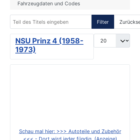
Fahrzeugdaten und Codes
Teil des Titels eingeben
Filter
Zurücks
Anzeige #
NSU Prinz 4 (1958-
1973)
Schau mal hier: >>> Autoteile und Zubehör
<<< - Dort wird jeder fündig. (Anzeige)