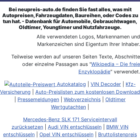
Bei neupreis-auto.de finden Sie fast alles, was mit
Autopreisen, Fahrzeugdaten, Baureihen, oder Codes zu
tun hat. - Datenbank für Automobile, Gebrauchtwagen,
Oldtimer, Youngtimer und Nutzfahrzeuge.
Alle verwendeten Logos, Markennamen und
Markenzeichen sind Eigentum Ihrer Inhaber.
Teilweise werden auf unseren Seiten Texte, Abschnitte
oder einzelne Passagen aus "
Wikipedia – Die freie
Enzyklopädie
" verwendet.
Autokatalog
|
VIN Decoder
|
Kfz-
Versicherung
|
Auto-Preislisten zum kostenlosen Download
|
Pressemeldungen
|
Webverzeichnis
|
Oldtimer
Wertgutachten
|
Mercedes-Benz SLK 171 Serviceintervall
zurücksetzen
|
Audi VIN entschlüsseln
|
BMW VIN
entschlüsseln
|
Opel VIN entschlüsseln
|
Bruttolistenpreis