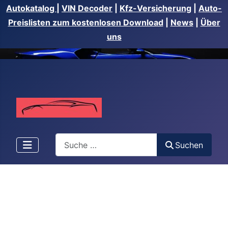
Autokatalog
|
VIN Decoder
|
Kfz-Versicherung
|
Auto-
Preislisten zum kostenlosen Download
|
News
|
Über
uns
Suchen
Suchen