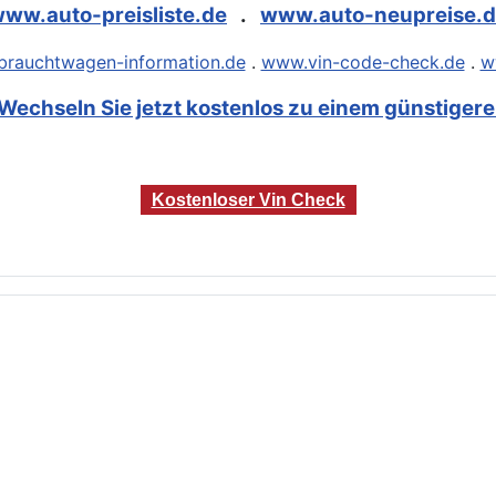
ww.auto-preisliste.de
.
www.auto-neupreise.
rauchtwagen-information.de
.
www.vin-code-check.de
.
w
Wechseln Sie jetzt kostenlos zu einem günstigeren
Kostenloser Vin Check