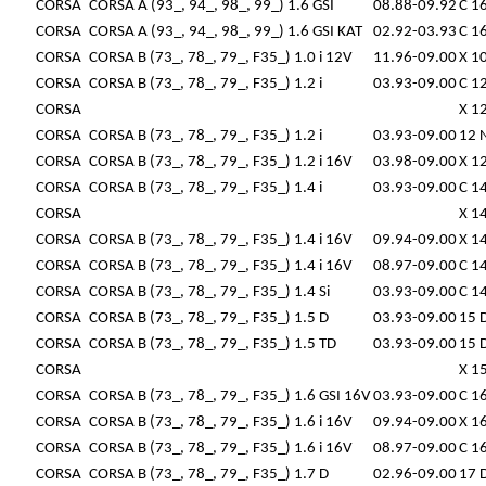
CORSA
CORSA A (93_, 94_, 98_, 99_) 1.6 GSI
08.88-09.92
C 1
CORSA
CORSA A (93_, 94_, 98_, 99_) 1.6 GSI KAT
02.92-03.93
C 1
CORSA
CORSA B (73_, 78_, 79_, F35_) 1.0 i 12V
11.96-09.00
X 1
CORSA
CORSA B (73_, 78_, 79_, F35_) 1.2 i
03.93-09.00
C 1
CORSA
X 1
CORSA
CORSA B (73_, 78_, 79_, F35_) 1.2 i
03.93-09.00
12 
CORSA
CORSA B (73_, 78_, 79_, F35_) 1.2 i 16V
03.98-09.00
X 1
CORSA
CORSA B (73_, 78_, 79_, F35_) 1.4 i
03.93-09.00
C 1
CORSA
X 1
CORSA
CORSA B (73_, 78_, 79_, F35_) 1.4 i 16V
09.94-09.00
X 1
CORSA
CORSA B (73_, 78_, 79_, F35_) 1.4 i 16V
08.97-09.00
C 14
CORSA
CORSA B (73_, 78_, 79_, F35_) 1.4 Si
03.93-09.00
C 1
CORSA
CORSA B (73_, 78_, 79_, F35_) 1.5 D
03.93-09.00
15 
CORSA
CORSA B (73_, 78_, 79_, F35_) 1.5 TD
03.93-09.00
15 
CORSA
X 1
CORSA
CORSA B (73_, 78_, 79_, F35_) 1.6 GSI 16V
03.93-09.00
C 1
CORSA
CORSA B (73_, 78_, 79_, F35_) 1.6 i 16V
09.94-09.00
X 1
CORSA
CORSA B (73_, 78_, 79_, F35_) 1.6 i 16V
08.97-09.00
C 16
CORSA
CORSA B (73_, 78_, 79_, F35_) 1.7 D
02.96-09.00
17 