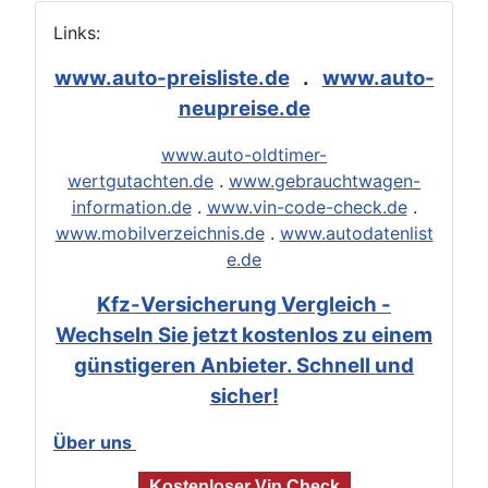
Links:
www.auto-preisliste.de
.
www.auto-
neupreise.de
www.auto-oldtimer-
wertgutachten.de
.
www.gebrauchtwagen-
information.de
.
www.vin-code-check.de
.
www.mobilverzeichnis.de
.
www.autodatenlist
e.de
Kfz-Versicherung Vergleich -
Wechseln Sie jetzt kostenlos zu einem
günstigeren Anbieter. Schnell und
sicher!
Über uns
Kostenloser Vin Check