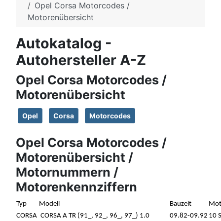
Opel Corsa Motorcodes /
Motorenübersicht
Autokatalog -
Autohersteller A-Z
Opel Corsa Motorcodes /
Motorenübersicht
Opel
Corsa
Motorcodes
Opel Corsa Motorcodes /
Motorenübersicht /
Motornummern /
Motorenkennziffern
Typ
Modell
Bauzeit
Mot
CORSA
CORSA A TR (91_, 92_, 96_, 97_) 1.0
09.82-09.92
10 