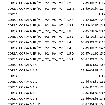
CORSA
CORSA A TR (91_, 92_, 96_, 97_) 1.2 i
09.89-03.93
C 1
CORSA
CORSA A TR (91_, 92_, 96_, 97_) 1.2 N
01.85-10.87
12 
CORSA
E 1
CORSA
CORSA A TR (91_, 92_, 96_, 97_) 1.2 S
09.82-03.93
12 
CORSA
CORSA A TR (91_, 92_, 96_, 97_) 1.2 S
09.82-10.87
12 
CORSA
CORSA A TR (91_, 92_, 96_, 97_) 1.3
09.85-10.87
13 
CORSA
CORSA A TR (91_, 92_, 96_, 97_) 1.3 S
09.82-10.87
13 
CORSA
CORSA A TR (91_, 92_, 96_, 97_) 1.4 i
10.89-03.93
C 1
CORSA
CORSA A TR (91_, 92_, 96_, 97_) 1.4 S
09.89-03.93
14 
CORSA
CORSA A TR (91_, 92_, 96_, 97_) 1.5 D
10.87-11.92
15 
CORSA
CORSA A TR (91_, 92_, 96_, 97_) 1.5 TD
10.87-03.93
15 
CORSA
CORSA A 1.0
02.86-04.89
10 
CORSA
CORSA A 1.2
02.86-04.89
12 
CORSA
E 1
CORSA
CORSA A 1.2
02.86-04.89
12 
CORSA
CORSA A 1.2
02.86-07.90
12 
CORSA
CORSA A 1.3
02.86-04.89
13 
CORSA
CORSA A 1.3
02.86-04.89
13 
CORSA
CORSA A 1.5 D
06.87-04.89
15 