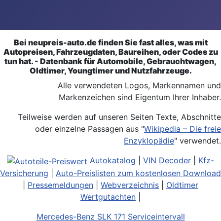
Bei neupreis-auto.de finden Sie fast alles, was mit
Autopreisen, Fahrzeugdaten, Baureihen, oder Codes zu
tun hat. - Datenbank für Automobile, Gebrauchtwagen,
Oldtimer, Youngtimer und Nutzfahrzeuge.
Alle verwendeten Logos, Markennamen und
Markenzeichen sind Eigentum Ihrer Inhaber.
Teilweise werden auf unseren Seiten Texte, Abschnitte
oder einzelne Passagen aus "
Wikipedia – Die freie
Enzyklopädie
" verwendet.
Autokatalog
|
VIN Decoder
|
Kfz-
Versicherung
|
Auto-Preislisten zum kostenlosen Download
|
Pressemeldungen
|
Webverzeichnis
|
Oldtimer
Wertgutachten
|
Mercedes-Benz SLK 171 Serviceintervall