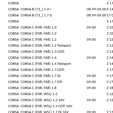
CORSA
X 1
CORSA
CORSA B (73_) 1.4 i
08.99-09.00
X 1
CORSA
CORSA B (73_) 1.7 D
08.99-09.00
17 
CORSA
X 1
CORSA
CORSA C (F08, F68) 1.0
09.00
Z 1
CORSA
CORSA C (F08, F68) 1.0
Z 1
CORSA
CORSA C (F08, F68) 1.2
09.00
Z 1
CORSA
CORSA C (F08, F68) 1.2 Twinport
Z 1
CORSA
CORSA C (F08, F68) 1.3 CDTI
Z 1
CORSA
CORSA C (F08, F68) 1.4
09.00
Z 1
CORSA
CORSA C (F08, F68) 1.4 Twinport
Z 1
CORSA
CORSA C (F08, F68) 1.7 CDTI
Z 1
CORSA
CORSA C (F08, F68) 1.7 DI
09.00
Y 1
CORSA
CORSA C (F08, F68) 1.7 DTI
09.00
Y 1
CORSA
CORSA C (F08, F68) 1.8
09.00
Z 1
CORSA
CORSA C (F08, W5L) 1.2
Z 1
CORSA
CORSA C (F08, W5L) 1.2 16V
09.00
Z 1
CORSA
CORSA C (F08, W5L) 1.3 CDTI 16V
CORSA
CORSA C (F08, W5L) 1.7 DI 16V
09.00
Y 1