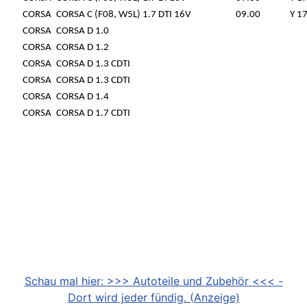
CORSA
CORSA C (F08, W5L) 1.7 DTI 16V
09.00
Y 1
CORSA
CORSA D 1.0
CORSA
CORSA D 1.2
CORSA
CORSA D 1.3 CDTI
CORSA
CORSA D 1.3 CDTI
CORSA
CORSA D 1.4
CORSA
CORSA D 1.7 CDTI
Schau mal hier: >>> Autoteile und Zubehör <<< -
Dort wird jeder fündig. (Anzeige)