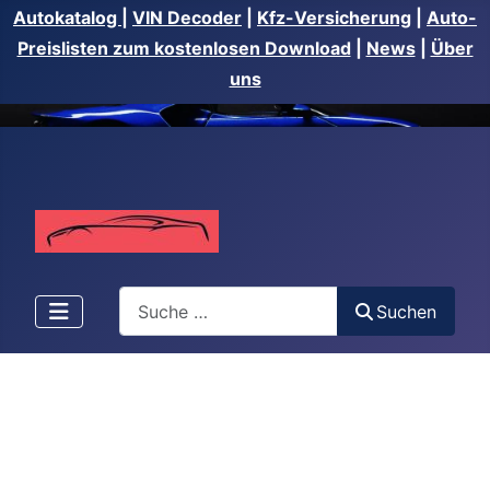
Autokatalog
|
VIN Decoder
|
Kfz-Versicherung
|
Auto-
Preislisten zum kostenlosen Download
|
News
|
Über
uns
Suchen
Suchen