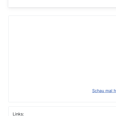
Schau mal h
Links: