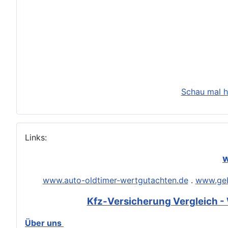
Schau mal h
Links:
w
www.auto-oldtimer-wertgutachten.de
.
www.geb
Kfz-Versicherung Vergleich - 
Über uns