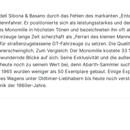
ell Sibona & Basano durch das Fehlen des markanten „Ente
ennfahrer. Er positionierte sich als leistungsstarkes und d
es Monomille in höchsten Tönen und bezeichneten ihn oft al
rzeuge lange Zeit scherzhaft als „Ferrari des kleinen Mann
r straßenzugelassene GT-Fahrzeuge zu setzen. Die Qualitä
unerschwinglich. Zum Vergleich: Der Monomille kostete 33 
ewundernde Blicke auf sich. Seine Exklusivität und die auß
 heute noch zu seinem Wert bei, denn Abarth-Sammler such
d 1965 wurden weniger als 50 Exemplare gebaut. Einige Ex
es Wagens unter Oldtimer-Liebhabern bis heute noch verstä
nik der 1960er-Jahre.