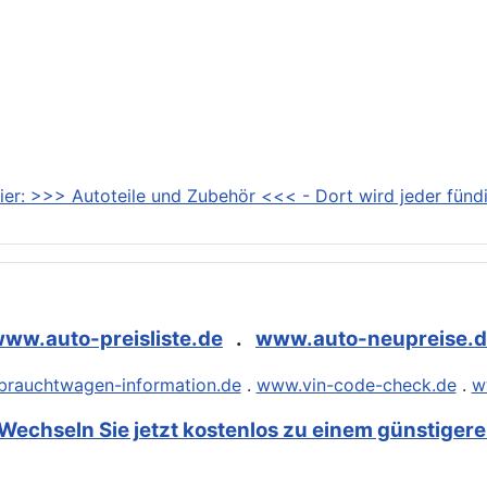
ier: >>> Autoteile und Zubehör <<< - Dort wird jeder fündi
ww.auto-preisliste.de
.
www.auto-neupreise.
rauchtwagen-information.de
.
www.vin-code-check.de
.
w
Wechseln Sie jetzt kostenlos zu einem günstigeren