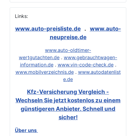
Links:
www.auto-preisliste.de
.
www.auto-
neupreise.de
www.auto-oldtimer-
wertgutachten.de
.
www.gebrauchtwagen-
information.de
.
www.vin-code-check.de
.
www.mobilverzeichnis.de
.
www.autodatenlist
e.de
Kfz-Versicherung Vergleich -
Wechseln Sie jetzt kostenlos zu einem
günstigeren Anbieter. Schnell und
sicher!
Über uns