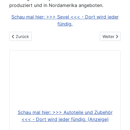
produziert und in Nordamerika angeboten.
Schau mal hier: >>> Sevel <<< - Dort wird jeder
fündig.
Vorheriger Beitrag: Schwacke-Liste
Nächster Beitr
Zurück
Weiter
Schau mal hier: >>> Autoteile und Zubehör
<<< - Dort wird jeder fündig. (Anzeige)