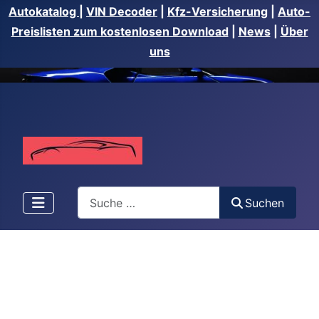
Autokatalog
|
VIN Decoder
|
Kfz-Versicherung
|
Auto-
Preislisten zum kostenlosen Download
|
News
|
Über
uns
Suchen
Suchen