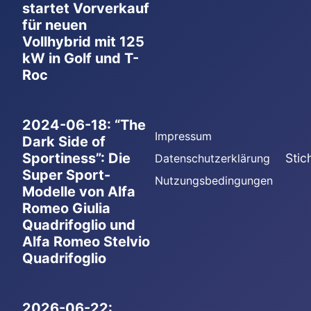
startet Vorverkauf
für neuen
Vollhybrid mit 125
kW in Golf und T-
Roc
2024-06-18: “The
Impressum
Dark Side of
Sportiness”: Die
Stic
Datenschutzerklärung
Super Sport-
Nutzungsbedingungen
Modelle von Alfa
Romeo Giulia
Quadrifoglio und
Alfa Romeo Stelvio
Quadrifoglio
2026-06-22: