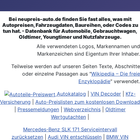
Bei neupreis-auto.de finden Sie fast alles, was mit
Autopreisen, Fahrzeugdaten, Baureihen, oder Codes zu
tun hat. - Datenbank für Automobile, Gebrauchtwagen,
Oldtimer, Youngtimer und Nutzfahrzeuge.
Alle verwendeten Logos, Markennamen und
Markenzeichen sind Eigentum Ihrer Inhaber.
Teilweise werden auf unseren Seiten Texte, Abschnitte
oder einzelne Passagen aus "
Wikipedia – Die freie
Enzyklopädie
" verwendet.
Autokatalog
|
VIN Decoder
|
Kfz-
Versicherung
|
Auto-Preislisten zum kostenlosen Download
|
Pressemeldungen
|
Webverzeichnis
|
Oldtimer
Wertgutachten
|
Mercedes-Benz SLK 171 Serviceintervall
zurücksetzen
|
Audi VIN entschlüsseln
|
BMW VIN